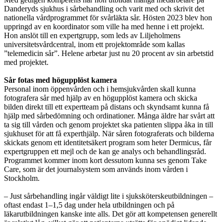
Danderyds sjukhus i sårbehandling och varit med och skrivit det
nationella vårdprogrammet för svårläkta sår. Hösten 2023 blev hon
uppringd av en koordinator som ville ha med henne i ett projekt.
Hon anslöt till en expertgrupp, som leds av Liljeholmens
universitetsvårdcentral, inom ett projektområde som kallas
”telemedicin sår”. Helene arbetar just nu 20 procent av sin arbetstid
med projektet.
Sår fotas med högupplöst kamera
Personal inom öppenvården och i hemsjukvården skall kunna
fotografera sår med hjälp av en högupplöst kamera och skicka
bilden direkt till ett expertteam på distans och skyndsamt kunna få
hjälp med sårbedömning och ordinationer. Många äldre har svårt att
ta sig till vården och genom projektet ska patienten slippa åka in till
sjukhuset för att få experthjälp. När såren fotograferats och bilderna
skickats genom ett identitetsäkert program som heter Dermicus, får
expertgruppen ett mejl och de kan ge analys och behandlingsråd.
Programmet kommer inom kort dessutom kunna ses genom Take
Care, som är det journalsystem som används inom vården i
Stockholm.
– Just sårbehandling ingår väldigt lite i sjuksköterskeutbildningen –
oftast endast 1–1,5 dag under hela utbildningen och på
läkarutbildningen kanske inte alls. Det gör att kompetensen generellt