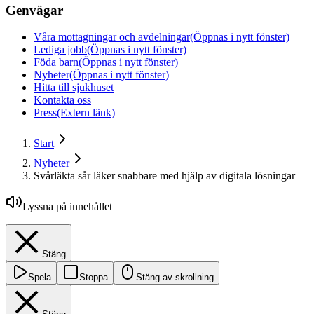
Genvägar
Våra mottagningar och avdelningar
(Öppnas i nytt fönster)
Lediga jobb
(Öppnas i nytt fönster)
Föda barn
(Öppnas i nytt fönster)
Nyheter
(Öppnas i nytt fönster)
Hitta till sjukhuset
Kontakta oss
Press
(Extern länk)
Start
Nyheter
Svårläkta sår läker snabbare med hjälp av digitala lösningar
Lyssna på innehållet
Stäng
Spela
Stoppa
Stäng av skrollning