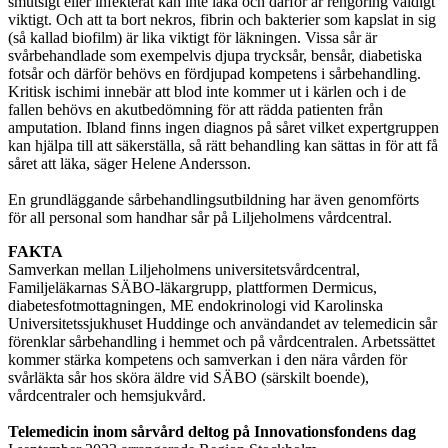
smutsigt eller infekterat kan inte läka och därför är rengöring väldigt
viktigt. Och att ta bort nekros, fibrin och bakterier som kapslat in sig
(så kallad biofilm) är lika viktigt för läkningen. Vissa sår är
svårbehandlade som exempelvis djupa trycksår, bensår, diabetiska
fotsår och därför behövs en fördjupad kompetens i sårbehandling.
Kritisk ischimi innebär att blod inte kommer ut i kärlen och i de
fallen behövs en akutbedömning för att rädda patienten från
amputation. Ibland finns ingen diagnos på såret vilket expertgruppen
kan hjälpa till att säkerställa, så rätt behandling kan sättas in för att få
såret att läka, säger Helene Andersson.
En grundläggande sårbehandlingsutbildning har även genomförts
för all personal som handhar sår på Liljeholmens vårdcentral.
FAKTA
Samverkan mellan Liljeholmens universitetsvårdcentral,
Familjeläkarnas SÄBO-läkargrupp, plattformen Dermicus,
diabetesfotmottagningen, ME endokrinologi vid Karolinska
Universitetssjukhuset Huddinge och användandet av telemedicin sår
förenklar sårbehandling i hemmet och på vårdcentralen. Arbetssättet
kommer stärka kompetens och samverkan i den nära vården för
svårläkta sår hos sköra äldre vid SÄBO (särskilt boende),
vårdcentraler och hemsjukvård.
Telemedicin inom sårvård deltog på Innovationsfondens dag