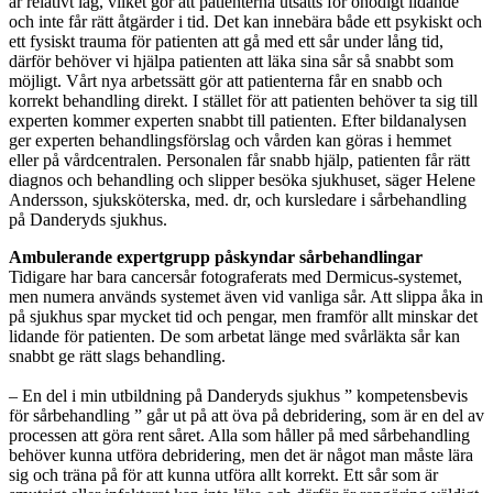
är relativt låg, vilket gör att patienterna utsätts för onödigt lidande
och inte får rätt åtgärder i tid. Det kan innebära både ett psykiskt och
ett fysiskt trauma för patienten att gå med ett sår under lång tid,
därför behöver vi hjälpa patienten att läka sina sår så snabbt som
möjligt. Vårt nya arbetssätt gör att patienterna får en snabb och
korrekt behandling direkt. I stället för att patienten behöver ta sig till
experten kommer experten snabbt till patienten. Efter bildanalysen
ger experten behandlingsförslag och vården kan göras i hemmet
eller på vårdcentralen. Personalen får snabb hjälp, patienten får rätt
diagnos och behandling och slipper besöka sjukhuset, säger Helene
Andersson, sjuksköterska, med. dr, och kursledare i sårbehandling
på Danderyds sjukhus.
Ambulerande expertgrupp påskyndar sårbehandlingar
Tidigare har bara cancersår fotograferats med Dermicus-systemet,
men numera används systemet även vid vanliga sår. Att slippa åka in
på sjukhus spar mycket tid och pengar, men framför allt minskar det
lidande för patienten. De som arbetat länge med svårläkta sår kan
snabbt ge rätt slags behandling.
– En del i min utbildning på Danderyds sjukhus ” kompetensbevis
för sårbehandling ” går ut på att öva på debridering, som är en del av
processen att göra rent såret. Alla som håller på med sårbehandling
behöver kunna utföra debridering, men det är något man­ måste lära
sig och träna på för att kunna utföra allt korrekt. Ett sår som är