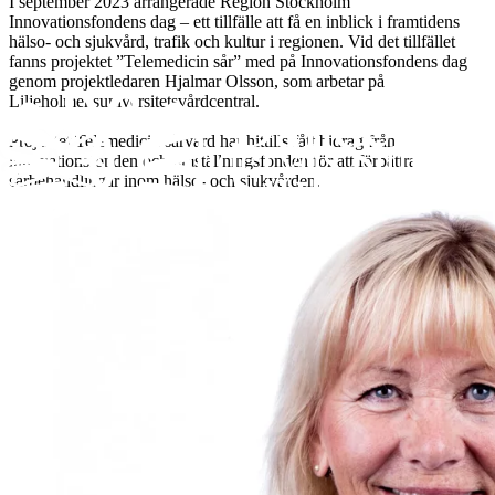
I september 2023 arrangerade Region Stockholm
Innovationsfondens dag – ett tillfälle att få en inblick i framtidens
hälso- och sjukvård, trafik och kultur i regionen. Vid det tillfället
fanns projektet ”Telemedicin sår” med på Innovationsfondens dag
genom projektledaren Hjalmar Olsson, som arbetar på
Liljeholmensuniversitetsvårdcentral.
Projektet Telemedicin sårvård har hittills fått bidrag från
innovationsfonden och omställningsfonden för att förbättra
sårbehandlingar inom hälso- och sjukvården.