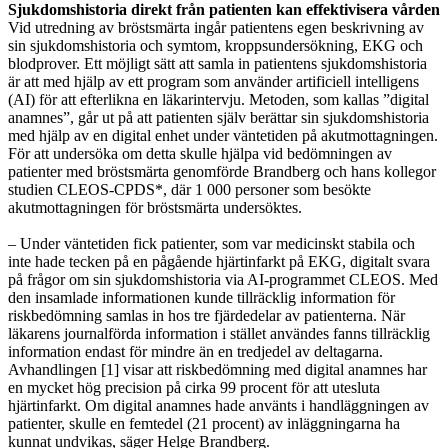
Sjukdomshistoria direkt från patienten kan effektivisera vården
Vid utredning av bröstsmärta ingår patientens egen beskrivning av
sin sjukdomshistoria och symtom, kroppsundersökning, EKG och
blodprover. Ett möjligt sätt att samla in patientens sjukdomshistoria
är att med hjälp av ett program som använder artificiell intelligens
(AI) för att efterlikna en läkarintervju. Metoden, som kallas ”digital
anamnes”, går ut på att patienten själv berättar sin sjukdomshistoria
med hjälp av en digital enhet under väntetiden på akutmottagningen.
För att undersöka om detta skulle hjälpa vid bedömningen av
patienter med bröstsmärta genomförde Brandberg och hans kollegor
studien CLEOS-CPDS*, där 1 000 personer som besökte
akutmottagningen för bröstsmärta undersöktes.
– Under väntetiden fick patienter, som var medicinskt stabila och
inte hade tecken på en pågående hjärtinfarkt på EKG, digitalt svara
på frågor om sin sjukdomshistoria via AI-programmet CLEOS. Med
den insamlade informationen kunde tillräcklig information för
riskbedömning samlas in hos tre fjärdedelar av patienterna. När
läkarens journalförda information i stället användes fanns tillräcklig
information endast för mindre än en tredjedel av deltagarna.
Avhandlingen [1] visar att riskbedömning med digital anamnes har
en mycket hög precision på cirka 99 procent för att utesluta
hjärtinfarkt. Om digital anamnes hade använts i handläggningen av
patienter, skulle en femtedel (21 procent) av inläggningarna ha
kunnat undvikas, säger Helge Brandberg.