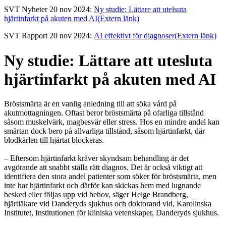
SVT Nyheter 20 nov 2024:
Ny studie: Lättare att utelsuta
hjärtinfarkt på akuten med AI
(Extern länk)
SVT Rapport 20 nov 2024:
AI effektivt för diagnoser
(Extern länk)
Ny studie: Lättare att utesluta
hjärtinfarkt på akuten med AI
Bröstsmärta är en vanlig anledning till att söka vård på
akutmottagningen. Oftast beror bröstsmärta på ofarliga tillstånd
såsom muskelvärk, magbesvär eller stress. Hos en mindre andel kan
smärtan dock bero på allvarliga tillstånd, såsom hjärtinfarkt, där
blodkärlen till hjärtat blockeras.
– Eftersom hjärtinfarkt kräver skyndsam behandling är det
avgörande att snabbt ställa rätt diagnos. Det är också viktigt att
identifiera den stora andel patienter som söker för bröstsmärta, men
inte har hjärtinfarkt och därför kan skickas hem med lugnande
besked eller följas upp vid behov, säger Helge Brandberg,
hjärtläkare vid Danderyds sjukhus och doktorand vid, Karolinska
Institutet, Institutionen för kliniska vetenskaper, Danderyds sjukhus.