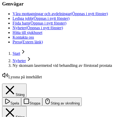
Genvägar
Våra mottagningar och avdelningar
(Öppnas i nytt fönster)
Lediga jobb
(Öppnas i nytt fönster)
Föda barn
(Öppnas i nytt fönster)
Nyheter
(Öppnas i nytt fönster)
Hitta till sjukhuset
Kontakta oss
Press
(Extern länk)
Start
Nyheter
Ny skonsam lasermetod vid behandling av förstorad prostata
Lyssna på innehållet
Stäng
Spela
Stoppa
Stäng av skrollning