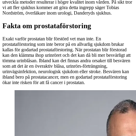
utveckla metoder resulterar i högre kvalitet inom vården. På sikt tror
vi att fler sjukhus kommer att göra detta ingrepp säger Tobias
Nordström, överläkare inom urologi, Danderyds sjukhus.
Fakta om prostataförstoring
Exakt varför prostatan blir förstörd vet man inte. En
prostataförstoring som inte beror på en allvarlig sjukdom brukar
kallas för godartad prostataförstoring. När prostatan blir förstorad
kan den klämma ihop urinröret och det kan då bli mer besvärligt att
tömma urinblåsan. Ibland kan det finnas andra orsaker till besvären
som att det är en överaktiv blåsa, urinrörs-förträngning,
urinvägsinfektion, neurologisk sjukdom eller stroke. Besvären kan
ibland bero på prostatacancer, men en godartad prostataförstoring
ökar inte risken för att få cancer i prostatan.