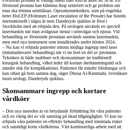
Förstorad prostata är vanligt bland män som är äldre än 50 år. En
förstorad prostata kan klämma ihop urinröret och ge problem när
man ska tömma urinblåsan. Operationstekniken, som på engelska
heter HoLEP (Holmium Laser enculation of the Prosate) har funnits
internationellt i några år men Danderyds sjukhus är först i
Stockholm med att erbjuda den. På urologen används en speciell
lasermaskin när man avlägsnar stenar i urinvägar och njurar. Vid
behandling av förstorade prostatan används samma lasermaskin,
men med nya instrument som installerades under hösten 2024.
– Nu kan vi erbjuda patienter minsta möjliga ingrepp med laser
(minimalinvasiv behandling) när vi tar bort en del av prostatan.
Tekniken är både snabbare och skonsammare än traditionell
kirurgisk behandling, vilket leder till kortare återhämtningstid och
mindre risk för komplikationer. Patienten får mindre blödningar och
kan oftast gå hem samma dag, säger Dheaa Al-Rammahi, överläkare
inom urologi, Danderyds sjukhus.
Skonsammare ingrepp och kortare
vårdköer
– Den nya metoden är en betydande förbättring för våra patienter
och en viktig del av vår satsning på ökad tillgänglighet. Vi kan nu
erbjuda våra patienter en effektiv behandling med minimala risker
och samtidigt korta vårdköerna. Vårt kontinuerliga arbete med att