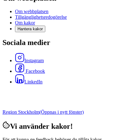
Om webbplatsen
Tillgänglighetsredogörelse
Om kakor
Hantera kakor
Sociala medier
Instagram
Facebook
LinkedIn
Region Stockholm
(Öppnas i nytt fönster)
Vi använder kakor!
För att kunna ge feedback behöver du tillåta kakor.