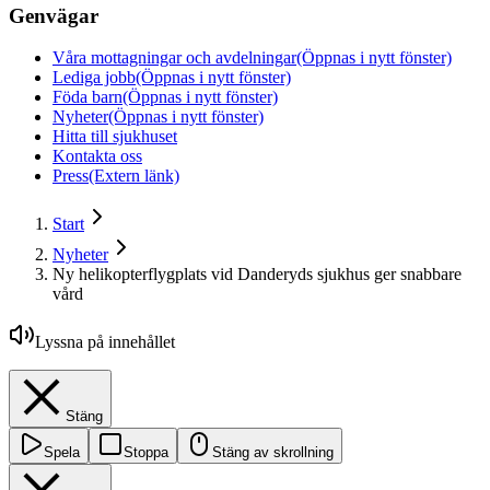
Genvägar
Våra mottagningar och avdelningar
(Öppnas i nytt fönster)
Lediga jobb
(Öppnas i nytt fönster)
Föda barn
(Öppnas i nytt fönster)
Nyheter
(Öppnas i nytt fönster)
Hitta till sjukhuset
Kontakta oss
Press
(Extern länk)
Start
Nyheter
Ny helikopterflygplats vid Danderyds sjukhus ger snabbare
vård
Lyssna på innehållet
Stäng
Spela
Stoppa
Stäng av skrollning