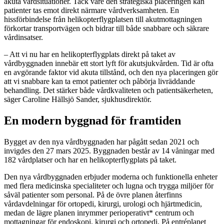
akuta vårdsituationer. Tack vare den strategiska placeringen kan
patienter tas emot direkt närmare vårdverksamheten. En
hissförbindelse från helikopterflygplatsen till akutmottagningen
förkortar transportvägen och bidrar till både snabbare och säkrare
vårdinsatser.
– Att vi nu har en helikopterflygplats direkt på taket av
vårdbyggnaden innebär ett stort lyft för akutsjukvården. Tid är ofta
en avgörande faktor vid akuta tillstånd, och den nya placeringen gör
att vi snabbare kan ta emot patienter och påbörja livräddande
behandling. Det stärker både vårdkvaliteten och patientsäkerheten,
säger Caroline Hällsjö Sander, sjukhusdirektör.
En modern byggnad för framtiden
Bygget av den nya vårdbyggnaden har pågått sedan 2021 och
invigdes den 27 mars 2025. Byggnaden består av 14 våningar med
182 vårdplatser och har en helikopterflygplats på taket.
Den nya vårdbyggnaden erbjuder moderna och funktionella enheter
med flera medicinska specialiteter och lugna och trygga miljöer för
såväl patienter som personal. På de övre planen återfinns
vårdavdelningar för ortopedi, kirurgi, urologi och hjärtmedicin,
medan de lägre planen inrymmer perioperativt* centrum och
mottagningar för endoskopi, kirurgi och ortopedi. På entréplanet