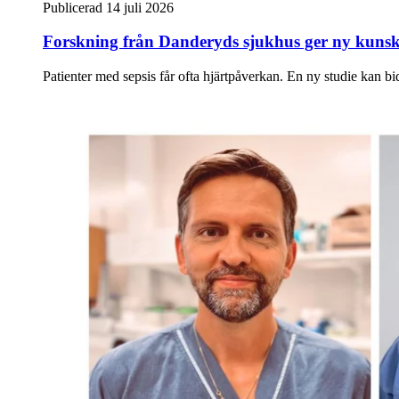
Publicerad 14 juli 2026
Forskning från Danderyds sjukhus ger ny kunska
Patienter med sepsis får ofta hjärtpåverkan. En ny studie kan bidra