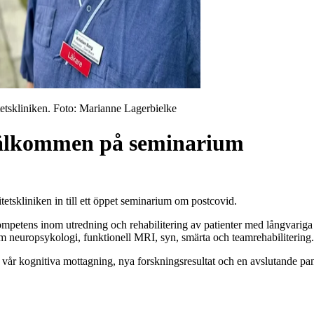
etskliniken
. Foto:
Marianne Lagerbielke
välkommen på seminarium
etskliniken in till ett öppet seminarium om postcovid.
mpetens inom utredning och rehabilitering av patienter med långvarig
om neuropsykologi, funktionell MRI, syn, smärta och teamrehabilitering
 vår kognitiva mottagning, nya forskningsresultat och en avslutande pa