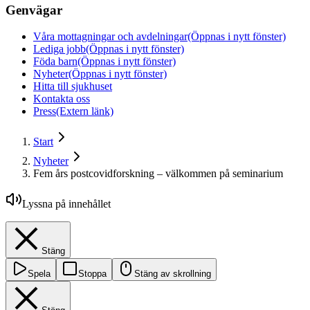
Genvägar
Våra mottagningar och avdelningar
(Öppnas i nytt fönster)
Lediga jobb
(Öppnas i nytt fönster)
Föda barn
(Öppnas i nytt fönster)
Nyheter
(Öppnas i nytt fönster)
Hitta till sjukhuset
Kontakta oss
Press
(Extern länk)
Start
Nyheter
Fem års postcovidforskning – välkommen på seminarium
Lyssna på innehållet
Stäng
Spela
Stoppa
Stäng av skrollning