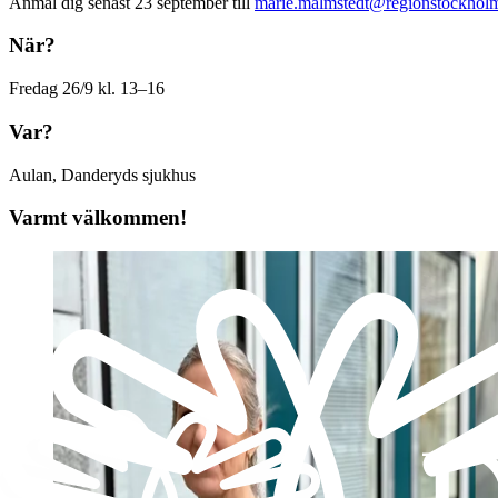
Anmäl dig senast 23 september till
marie.malmstedt@regionstockhol
När?
Fredag 26/9 kl. 13–16
Var?
Aulan, Danderyds sjukhus
Varmt välkommen!