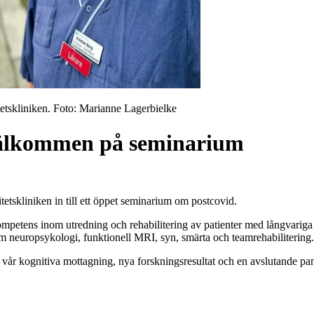
etskliniken
. Foto:
Marianne Lagerbielke
välkommen på seminarium
etskliniken in till ett öppet seminarium om postcovid.
mpetens inom utredning och rehabilitering av patienter med långvarig
om neuropsykologi, funktionell MRI, syn, smärta och teamrehabilitering
 vår kognitiva mottagning, nya forskningsresultat och en avslutande pa