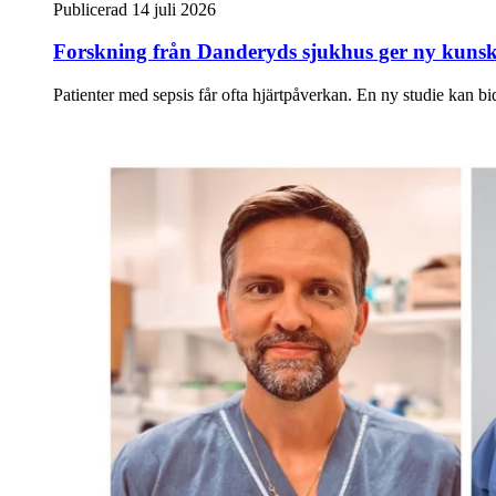
Publicerad 14 juli 2026
Forskning från Danderyds sjukhus ger ny kunska
Patienter med sepsis får ofta hjärtpåverkan. En ny studie kan bidra