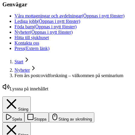
Genvägar
Våra mottagningar och avdelningar
(Öppnas i nytt fönster)
Lediga jobb
(Öppnas i nytt fönster)
Föda barn
(Öppnas i nytt fönster)
Nyheter
(Öppnas i nytt fönster)
Hitta till sjukhuset
Kontakta oss
Press
(Extern länk)
Start
Nyheter
Fem års postcovidforskning – välkommen på seminarium
Lyssna på innehållet
Stäng
Spela
Stoppa
Stäng av skrollning