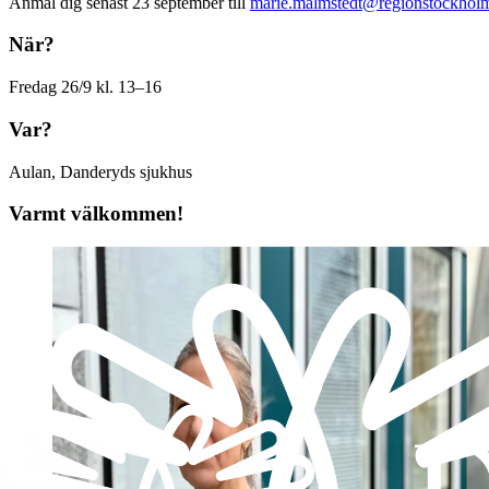
Anmäl dig senast 23 september till
marie.malmstedt@regionstockhol
När?
Fredag 26/9 kl. 13–16
Var?
Aulan, Danderyds sjukhus
Varmt välkommen!