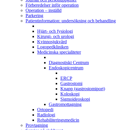
Förberedelser inför operation
Operation – inställd
Parkering
Patientinformation: undersökning och behandling
Hjärt- och fysiologi
Kirurgi- och urologi
Kvinnosjukvård
Logopedkliniken
Medicinska specialiteter
Diagnostiskt Centrum
Endoskopicentrum
ERCP
Gastrostomi
Knapp (gastrostomiport)
Koloskopi
Sigmoideoskopi
Gastromottagning
Ortopedi
Radiologi
Rehabiliteringsmedicin
Provtagning