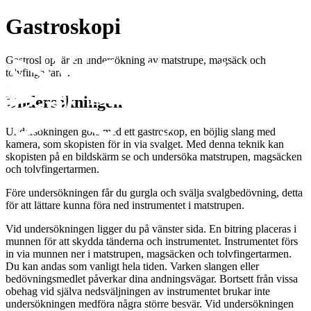
Gastroskopi
Gastroskopi är en undersökning av matstrupe, magsäck och
tolvfingertarm.
Undersökningen
Undersökningen görs med ett gastroskop, en böjlig slang med
kamera, som skopisten för in via svalget. Med denna teknik kan
skopisten på en bildskärm se och undersöka matstrupen, magsäcken
och tolvfingertarmen.
Före undersökningen får du gurgla och svälja svalgbedövning, detta
för att lättare kunna föra ned instrumentet i matstrupen.
Vid undersökningen ligger du på vänster sida. En bitring placeras i
munnen för att skydda tänderna och instrumentet. Instrumentet förs
in via munnen ner i matstrupen, magsäcken och tolvfingertarmen.
Du kan andas som vanligt hela tiden. Varken slangen eller
bedövningsmedlet påverkar dina andningsvägar. Bortsett från vissa
obehag vid själva nedsväljningen av instrumentet brukar inte
undersökningen medföra några större besvär. Vid undersökningen