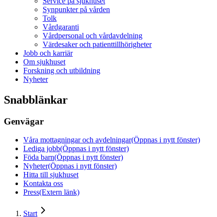
Service på sjukhuset
Synpunkter på vården
Tolk
Vårdgaranti
Vårdpersonal och vårdavdelning
Värdesaker och patienttillhörigheter
Jobb och karriär
Om sjukhuset
Forskning och utbildning
Nyheter
Snabblänkar
Genvägar
Våra mottagningar och avdelningar
(Öppnas i nytt fönster)
Lediga jobb
(Öppnas i nytt fönster)
Föda barn
(Öppnas i nytt fönster)
Nyheter
(Öppnas i nytt fönster)
Hitta till sjukhuset
Kontakta oss
Press
(Extern länk)
Start