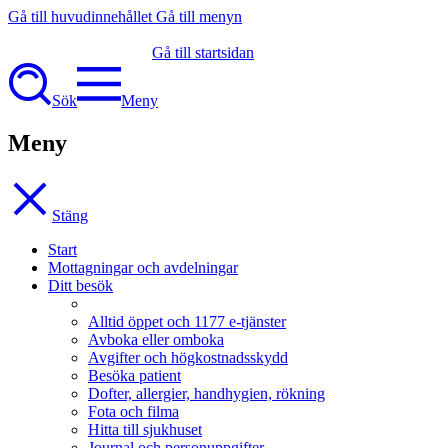
Gå till huvudinnehållet
Gå till menyn
Gå till startsidan
Sök
Meny
Meny
Stäng
Start
Mottagningar och avdelningar
Ditt besök
Alltid öppet och 1177 e-tjänster
Avboka eller omboka
Avgifter och högkostnadsskydd
Besöka patient
Dofter, allergier, handhygien, rökning
Fota och filma
Hitta till sjukhuset
Journal och personuppgifter