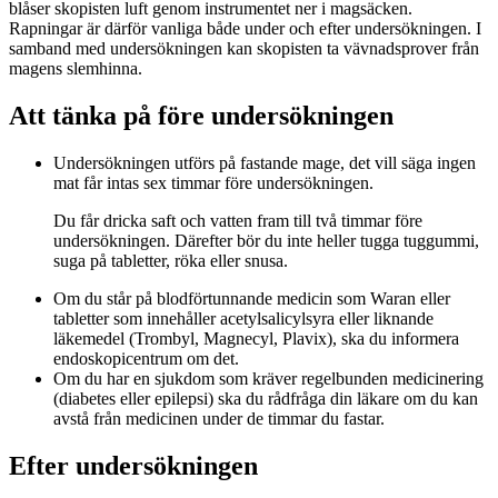
blåser skopisten luft genom instrumentet ner i magsäcken.
Rapningar är därför vanliga både under och efter undersökningen. I
samband med undersökningen kan skopisten ta vävnadsprover från
magens slemhinna.
Att tänka på före undersökningen
Undersökningen utförs på fastande mage, det vill säga ingen
mat får intas sex timmar före undersökningen.
Du får dricka saft och vatten fram till två timmar före
undersökningen. Därefter bör du inte heller tugga tuggummi,
suga på tabletter, röka eller snusa.
Om du står på blodförtunnande medicin som Waran eller
tabletter som innehåller acetylsalicylsyra eller liknande
läkemedel (Trombyl, Magnecyl, Plavix), ska du informera
endoskopicentrum om det.
Om du har en sjukdom som kräver regelbunden medicinering
(diabetes eller epilepsi) ska du rådfråga din läkare om du kan
avstå från medicinen under de timmar du fastar.
Efter undersökningen