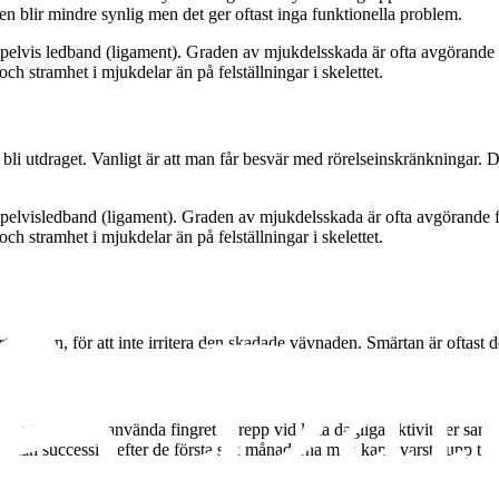
en blir mindre synlig men det ger oftast inga funktionella problem.
pelvis ledband (ligament). Graden av mjukdelsskada är ofta avgörande fö
h stramhet i mjukdelar än på felställningar i skelettet.
 utdraget. Vanligt är att man får besvär med rörelseinskränkningar. Det är
pelvisledband (ligament). Graden av mjukdelsskada är ofta avgörande fö
h stramhet i mjukdelar än på felställningar i skelettet.
tgränsen, för att inte irritera den skadade vävnaden. Smärtan är oftast d
det viktigt att använda fingret i grepp vid lätta dagliga aktiviteter samt t
rtan successivt efter de första sex månaderna men kan kvarstå upp till e