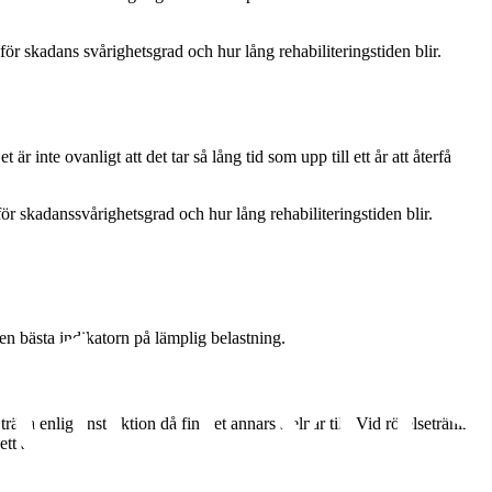
r skadans svårighetsgrad och hur lång rehabiliteringstiden blir.
 inte ovanligt att det tar så lång tid som upp till ett år att återfå
r skadanssvårighetsgrad och hur lång rehabiliteringstiden blir.
en bästa indikatorn på lämplig belastning.
räna enligt instruktion då fingret annars stelnar till. Vid rörelseträning
tt år.