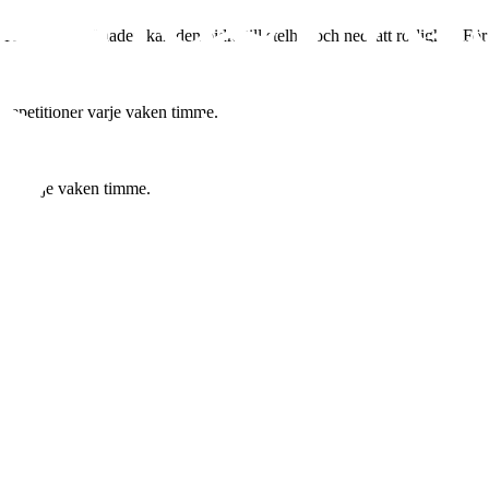
 Kvarstår svullnaden kan den bidra till stelhet och nedsatt rörlighet. För 
 repetitioner varje vaken timme.
ner varje vaken timme.