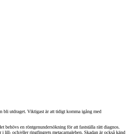
 bli utdraget. Viktigast är att tidigt komma igång med
t behövs en röntgenundersökning för att fastställa rätt diagnos.
r i lill- och/eller ringfingrets metacarpaleben. Skadan är också känd