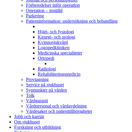
Förberedelser inför operation
Operation – inställd
Parkering
Patientinformation: undersökning och behandling
Hjärt- och fysiologi
Kirurgi- och urologi
Kvinnosjukvård
Logopedkliniken
Medicinska specialiteter
Ortopedi
Radiologi
Rehabiliteringsmedicin
Provtagning
Service på sjukhuset
Synpunkter på vården
Tolk
Vårdgaranti
Vårdpersonal och vårdavdelning
Värdesaker och patienttillhörigheter
Jobb och karriär
Om sjukhuset
Forskning och utbildning