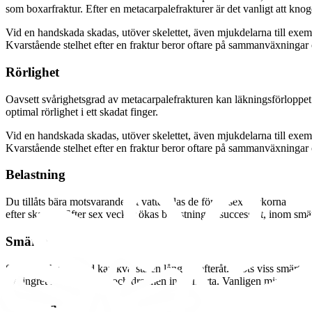
som boxarfraktur. Efter en metacarpalefrakturer är det vanligt att knog
Vid en handskada skadas, utöver skelettet, även mjukdelarna till exem
Kvarstående stelhet efter en fraktur beror oftare på sammanväxningar oc
Rörlighet
Oavsett svårighetsgrad av metacarpalefrakturen kan läkningsförloppet bli
optimal rörlighet i ett skadat finger.
Vid en handskada skadas, utöver skelettet, även mjukdelarna till exem
Kvarstående stelhet efter en fraktur beror oftare på sammanväxningar oc
Belastning
Du tillåts bära motsvarande ett vattenglas de första sex veckorna
efter skadan. Efter sex veckor ökas belastningen successivt, inom smär
Smärta
Smärta och svullnad kan kvarstå en lång tid efteråt. Trots viss smärta är 
av fingret får det strama och dra men inte smärta. Vanligen minskar smä
Svullnad