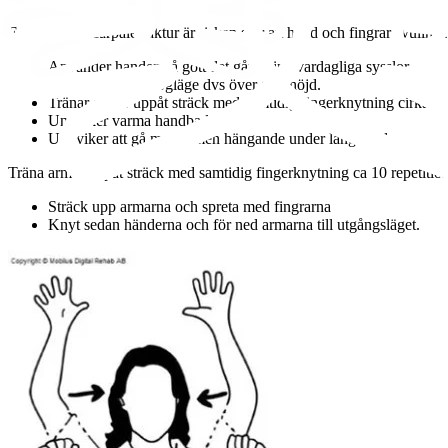
Efter en metacarpalefraktur är risken stor att hand och fingrar svullnar.
Använder handen så gott det går i dina vardagliga sysslor.
Håller handen i högläge dvs över hjärthöjd.
Tränar armar uppåt sträck med samtidig fingerknytning cirka 10
Undviker varma handbad.
Undviker att gå med armen hängande under längre tid.
Träna armar uppåt sträck med samtidig fingerknytning ca 10 repetitio
Sträck upp armarna och spreta med fingrarna
Knyt sedan händerna och för ned armarna till utgångsläget.