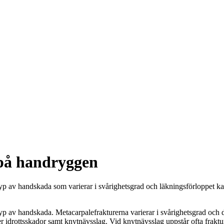
r på handryggen
p av handskada som varierar i svårighetsgrad och läkningsförloppet kan
p av handskada. Metacarpalefrakturerna varierar i svårighetsgrad och de
ller idrottsskador samt knytnävsslag. Vid knytnävsslag uppstår ofta fraktu