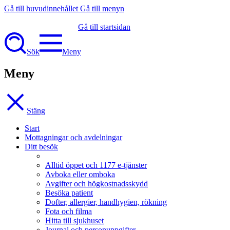
Gå till huvudinnehållet
Gå till menyn
Gå till startsidan
Sök
Meny
Meny
Stäng
Start
Mottagningar och avdelningar
Ditt besök
Alltid öppet och 1177 e-tjänster
Avboka eller omboka
Avgifter och högkostnadsskydd
Besöka patient
Dofter, allergier, handhygien, rökning
Fota och filma
Hitta till sjukhuset
Journal och personuppgifter