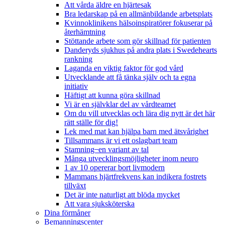
Att vårda äldre en hjärtesak
Bra ledarskap på en allmänbildande arbetsplats
Kvinnoklinikens hälsoinspiratörer fokuserar på
återhämtning
Stöttande arbete som gör skillnad för patienten
Danderyds sjukhus på andra plats i Swedehearts
rankning
Laganda en viktig faktor för god vård
Utvecklande att få tänka själv och ta egna
initiativ
Häftigt att kunna göra skillnad
Vi är en självklar del av vårdteamet
Om du vill utvecklas och lära dig nytt är det här
rätt ställe för dig!
Lek med mat kan hjälpa barn med ätsvårighet
Tillsammans är vi ett oslagbart team
Stamning ̶ en variant av tal
Många utvecklingsmöjligheter inom neuro
1 av 10 opererar bort livmodern
Mammans hjärtfrekvens kan indikera fostrets
tillväxt
Det är inte naturligt att blöda mycket
Att vara sjuksköterska
Dina förmåner
Bemanningscenter