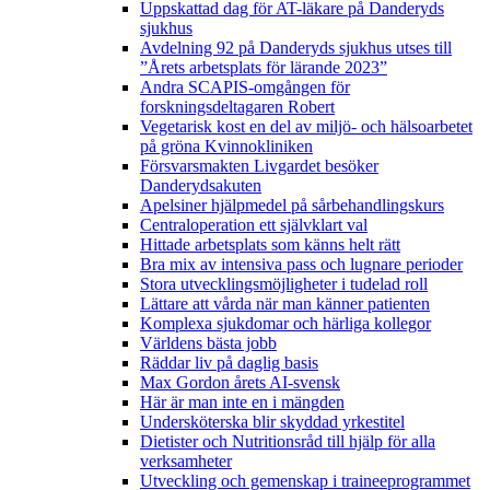
Uppskattad dag för AT-läkare på Danderyds
sjukhus
Avdelning 92 på Danderyds sjukhus utses till
”Årets arbetsplats för lärande 2023”
Andra SCAPIS-omgången för
forskningsdeltagaren Robert
Vegetarisk kost en del av miljö- och hälsoarbetet
på gröna Kvinnokliniken
Försvarsmakten Livgardet besöker
Danderydsakuten
Apelsiner hjälpmedel på sårbehandlingskurs
Centraloperation ett självklart val
Hittade arbetsplats som känns helt rätt
Bra mix av intensiva pass och lugnare perioder
Stora utvecklingsmöjligheter i tudelad roll
Lättare att vårda när man känner patienten
Komplexa sjukdomar och härliga kollegor
Världens bästa jobb
Räddar liv på daglig basis
Max Gordon årets AI-svensk
Här är man inte en i mängden
Undersköterska blir skyddad yrkestitel
Dietister och Nutritionsråd till hjälp för alla
verksamheter
Utveckling och gemenskap i traineeprogrammet