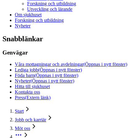
Forskning och utbildning
Utveckling och lärande
Om sjukhuset
Forskning och utbildning
Nyheter
Snabblänkar
Genvägar
Våra mottagningar och avdelningar
(Öppnas i nytt fönster)
Lediga jobb
(Öppnas i nytt fönster)
Föda barn
(Öppnas i nytt fönster)
Nyheter
(Öppnas i nytt fönster)
Hitta till sjukhuset
Kontakta oss
Press
(Extern länk)
Start
Jobb och karriär
Möt oss