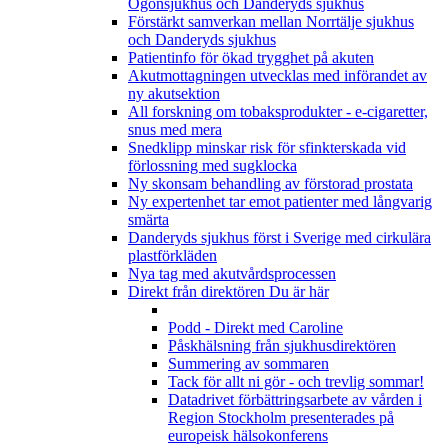
Ögonsjukhus och Danderyds sjukhus
Förstärkt samverkan mellan Norrtälje sjukhus
och Danderyds sjukhus
Patientinfo för ökad trygghet på akuten
Akutmottagningen utvecklas med införandet av
ny akutsektion
All forskning om tobaksprodukter - e-cigaretter,
snus med mera
Snedklipp minskar risk för sfinkterskada vid
förlossning med sugklocka
Ny skonsam behandling av förstorad prostata
Ny expertenhet tar emot patienter med långvarig
smärta
Danderyds sjukhus först i Sverige med cirkulära
plastförkläden
Nya tag med akutvårdsprocessen
Direkt från direktören
Du är här
Podd - Direkt med Caroline
Påskhälsning från sjukhusdirektören
Summering av sommaren
Tack för allt ni gör - och trevlig sommar!
Datadrivet förbättringsarbete av vården i
Region Stockholm presenterades på
europeisk hälsokonferens