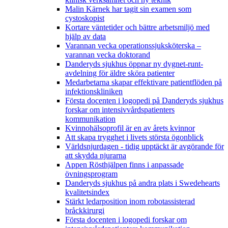
Malin Kärnek har tagit sin examen som
cystoskopist
Kortare väntetider och bättre arbetsmiljö med
hjälp av data
Varannan vecka operationssjuksköterska –
varannan vecka doktorand
Danderyds sjukhus öppnar ny dygnet-runt-
avdelning för äldre sköra patienter
Medarbetarna skapar effektivare patientflöden på
infektionskliniken
Första docenten i logopedi på Danderyds sjukhus
forskar om intensivvårdspatienters
kommunikation
Kvinnohälsoprofil är en av årets kvinnor
Att skapa trygghet i livets största ögonblick
Världsnjurdagen - tidig upptäckt är avgörande för
att skydda njurarna
Appen Rösthjälpen finns i anpassade
övningsprogram
Danderyds sjukhus på andra plats i Swedehearts
kvalitetsindex
Stärkt ledarposition inom robotassisterad
bråckkirurgi
Första docenten i logopedi forskar om