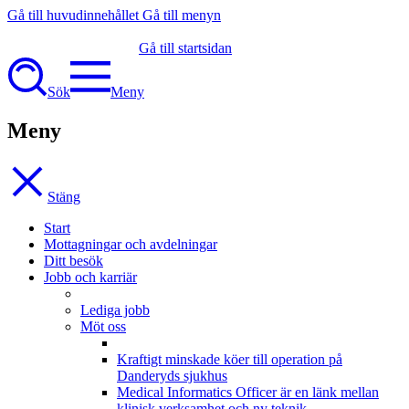
Gå till huvudinnehållet
Gå till menyn
Gå till startsidan
Sök
Meny
Meny
Stäng
Start
Mottagningar och avdelningar
Ditt besök
Jobb och karriär
Lediga jobb
Möt oss
Kraftigt minskade köer till operation på
Danderyds sjukhus
Medical Informatics Officer är en länk mellan
klinisk verksamhet och ny teknik