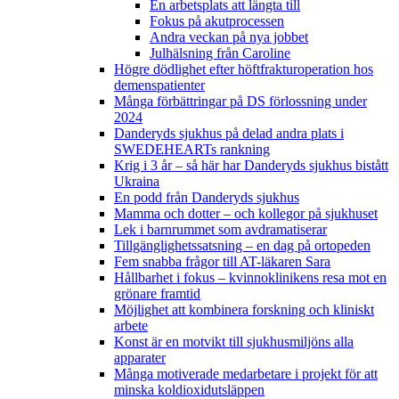
En arbetsplats att längta till
Fokus på akutprocessen
Andra veckan på nya jobbet
Julhälsning från Caroline
Högre dödlighet efter höftfrakturoperation hos
demenspatienter
Många förbättringar på DS förlossning under
2024
Danderyds sjukhus på delad andra plats i
SWEDEHEARTs rankning
Krig i 3 år – så här har Danderyds sjukhus bistått
Ukraina
En podd från Danderyds sjukhus
Mamma och dotter – och kollegor på sjukhuset
Lek i barnrummet som avdramatiserar
Tillgänglighetssatsning – en dag på ortopeden
Fem snabba frågor till AT-läkaren Sara
Hållbarhet i fokus – kvinnoklinikens resa mot en
grönare framtid
Möjlighet att kombinera forskning och kliniskt
arbete
Konst är en motvikt till sjukhusmiljöns alla
apparater
Många motiverade medarbetare i projekt för att
minska koldioxidutsläppen