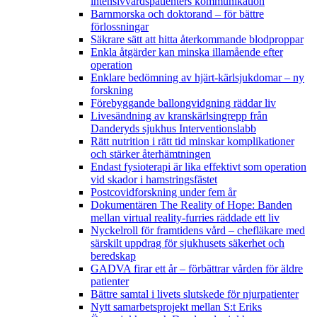
intensivvårdspatienters kommunikation
Barnmorska och doktorand – för bättre
förlossningar
Säkrare sätt att hitta återkommande blodproppar
Enkla åtgärder kan minska illamående efter
operation
Enklare bedömning av hjärt-kärlsjukdomar – ny
forskning
Förebyggande ballongvidgning räddar liv
Livesändning av kranskärlsingrepp från
Danderyds sjukhus Interventionslabb
Rätt nutrition i rätt tid minskar komplikationer
och stärker återhämtningen
Endast fysioterapi är lika effektivt som operation
vid skador i hamstringsfästet
Postcovidforskning under fem år
Dokumentären The Reality of Hope: Banden
mellan virtual reality-furries räddade ett liv
Nyckelroll för framtidens vård – chefläkare med
särskilt uppdrag för sjukhusets säkerhet och
beredskap
GADVA firar ett år – förbättrar vården för äldre
patienter
Bättre samtal i livets slutskede för njurpatienter
Nytt samarbetsprojekt mellan S:t Eriks