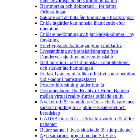
intensivvårdspatienters kommunikation
Barnmorska och doktorand – för bättre
förlossningar
Säkrare sätt att hitta återkommande blodproppar
Enkla åtgärder kan minska illamående efter
operation
Enklare bedömning av hjärt-kärlsjukdomar – ny
forskning
Förebyggande ballongvidgning räddar liv
Livesändning av kranskärlsingrepp från
Danderyds sjukhus Interventionslabb
Rätt nutrition i rätt tid minskar komplikationer
och stärker återhämtningen
Endast fysioterapi är lika effektivt som operation
vid skador i hamstringsfästet
Postcovidforskning under fem år
Dokumentären The Reality of Hope: Banden
mellan virtual reality-furries räddade ett liv
Nyckelroll för framtidens vård – chefläkare med
särskilt uppdrag för sjukhusets säkerhet och
beredskap
GADVA firar ett år – förbättrar vården för äldre
patienter
Bättre samtal i livets slutskede för njurpatienter
Nytt samarbetsprojekt mellan S:t Eriks