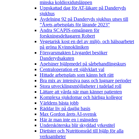
minska koldioxidutsläppen
Uppskattad dag för AT-läkare på Danderyds
sjukhus
Avdelning 92 på Danderyds sjukhus utses till
”Årets arbetsplats för lärande 2023”
Andra SCAPIS-omgången för
forskningsdeltagaren Robert
Vegetarisk kost en del av miljö- och hälsoarbetet
på gröna Kvinnokliniken
Försvarsmakten Livgardet besöker
Danderydsakuten
Apelsiner hjälpmedel på sårbehandlingskurs
Centraloperation ett självklart val
Hittade arbetsplats som känns helt rätt
Bra mix av intensiva pass och lugnare perioder
Stora utvecklingsmöjligheter i tudelad roll
Lättare att vårda när man känner patienten
Komplexa sjukdomar och härliga kollegor
Världens bästa jobb
Räddar liv på daglig basis
Max Gordon årets AI-svensk
Här är man inte en i mängden
Undersköterska blir skyddad yrkestitel
Dietister och Nutritionsråd till hjälp för alla
verksamheter