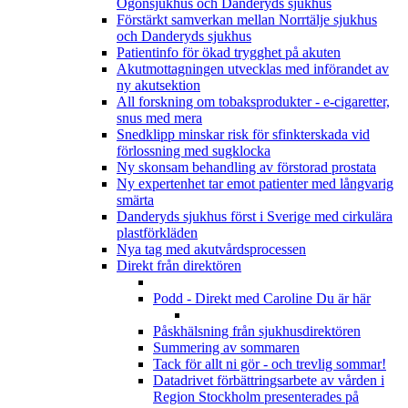
Ögonsjukhus och Danderyds sjukhus
Förstärkt samverkan mellan Norrtälje sjukhus
och Danderyds sjukhus
Patientinfo för ökad trygghet på akuten
Akutmottagningen utvecklas med införandet av
ny akutsektion
All forskning om tobaksprodukter - e-cigaretter,
snus med mera
Snedklipp minskar risk för sfinkterskada vid
förlossning med sugklocka
Ny skonsam behandling av förstorad prostata
Ny expertenhet tar emot patienter med långvarig
smärta
Danderyds sjukhus först i Sverige med cirkulära
plastförkläden
Nya tag med akutvårdsprocessen
Direkt från direktören
Podd - Direkt med Caroline
Du är här
Påskhälsning från sjukhusdirektören
Summering av sommaren
Tack för allt ni gör - och trevlig sommar!
Datadrivet förbättringsarbete av vården i
Region Stockholm presenterades på