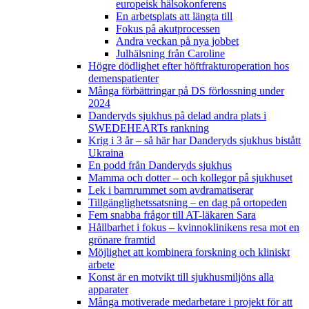
europeisk hälsokonferens
En arbetsplats att längta till
Fokus på akutprocessen
Andra veckan på nya jobbet
Julhälsning från Caroline
Högre dödlighet efter höftfrakturoperation hos
demenspatienter
Många förbättringar på DS förlossning under
2024
Danderyds sjukhus på delad andra plats i
SWEDEHEARTs rankning
Krig i 3 år – så här har Danderyds sjukhus bistått
Ukraina
En podd från Danderyds sjukhus
Mamma och dotter – och kollegor på sjukhuset
Lek i barnrummet som avdramatiserar
Tillgänglighetssatsning – en dag på ortopeden
Fem snabba frågor till AT-läkaren Sara
Hållbarhet i fokus – kvinnoklinikens resa mot en
grönare framtid
Möjlighet att kombinera forskning och kliniskt
arbete
Konst är en motvikt till sjukhusmiljöns alla
apparater
Många motiverade medarbetare i projekt för att