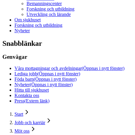
Bemanningscenter
Forskning och utbildning
Utveckling och lärande
Om sjukhuset
Forskning och utbildning
Nyheter
Snabblänkar
Genvägar
Våra mottagningar och avdelningar
(Öppnas i nytt fönster)
Lediga jobb
(Öppnas i nytt fönster)
Föda barn
(Öppnas i nytt fönster)
Nyheter
(Öppnas i nytt fönster)
Hitta till sjukhuset
Kontakta oss
Press
(Extern länk)
Start
Jobb och karriär
Möt oss