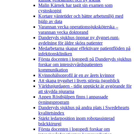
Malin Kärnek har tagit sin examen som
cystoskopist
Kortare väntetider och bättre arbetsmiljö med
hjälp av data
Varannan vecka operationssjuksköterska –
varannan vecka doktorand
Danderyds sjukhus öppnar ny dygnet-runt-
avdelning för äldre sköra patienter
Medarbetarna skapar effektivare patientflöden på
infektionskliniken
Första docenten i logopedi på Danderyds sjukhus
forskar om intensivvårdspatienters
kommunikation
Kvinnohälsoprofil är en av årets kvinnor
Att skapa trygghet i livets största ögonblick
Världsnjurdagen - tidig upptäckt är avgörande för
att skydda njurarna
Appen Rösthjälpen finns i anpassade
övningsprogram
Danderyds sjukhus på andra plats i Swedehearts
kvalitetsindex
Stärkt ledarposition inom robotassisterad
bråckkirurgi
Första docenten i logopedi forskar om