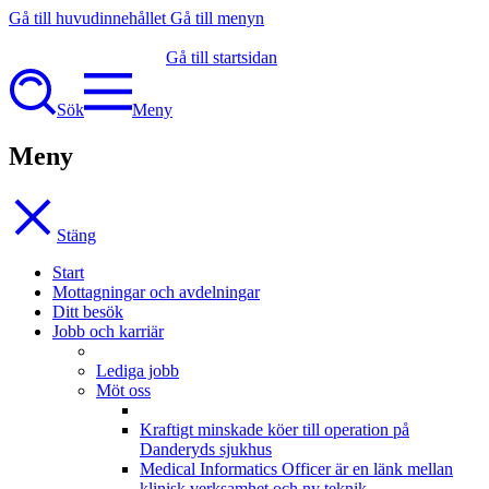
Gå till huvudinnehållet
Gå till menyn
Gå till startsidan
Sök
Meny
Meny
Stäng
Start
Mottagningar och avdelningar
Ditt besök
Jobb och karriär
Lediga jobb
Möt oss
Kraftigt minskade köer till operation på
Danderyds sjukhus
Medical Informatics Officer är en länk mellan
klinisk verksamhet och ny teknik