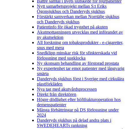
Bättre samtal i livets slutskede för njurpatienter
Nytt samarbetsprojekt mellan S:t Eriks
Ögonsjukhus och Danderyds sjukhus
Förstärkt samverkan mellan Norrtälje sjukhus
och Danderyds sjukhus
Patientinfo för ökad trygghet på akuten
Akutmottagningen utvecklas med införandet av
ny akutsektion
All forskning om tobaksprodukter - e-cigaretter,
snus med mera
Snedklipp minskar risk för sfinkterskada vid
förlossning med sugklocka
Ny skonsam behandling av förstorad prostata
Ny expertenhet tar emot patienter med långvarig
smärta
Danderyds sjukhus först i Sverige med cirkulära
plastförkläden
Nya tag med akutvårdsprocessen
Direkt från direktören
Högre dödlighet efter höftfrakturoperation hos
demenspatienter
Många förbättringar på DS förlossning under
2024
Danderyds sjukhus på delad andra plats i
SWEDEHEARTs rankning