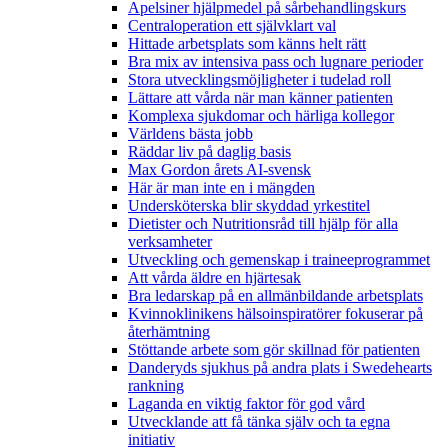
Apelsiner hjälpmedel på sårbehandlingskurs
Centraloperation ett självklart val
Hittade arbetsplats som känns helt rätt
Bra mix av intensiva pass och lugnare perioder
Stora utvecklingsmöjligheter i tudelad roll
Lättare att vårda när man känner patienten
Komplexa sjukdomar och härliga kollegor
Världens bästa jobb
Räddar liv på daglig basis
Max Gordon årets AI-svensk
Här är man inte en i mängden
Undersköterska blir skyddad yrkestitel
Dietister och Nutritionsråd till hjälp för alla
verksamheter
Utveckling och gemenskap i traineeprogrammet
Att vårda äldre en hjärtesak
Bra ledarskap på en allmänbildande arbetsplats
Kvinnoklinikens hälsoinspiratörer fokuserar på
återhämtning
Stöttande arbete som gör skillnad för patienten
Danderyds sjukhus på andra plats i Swedehearts
rankning
Laganda en viktig faktor för god vård
Utvecklande att få tänka själv och ta egna
initiativ