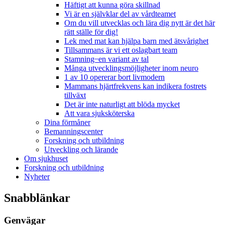
Häftigt att kunna göra skillnad
Vi är en självklar del av vårdteamet
Om du vill utvecklas och lära dig nytt är det här
rätt ställe för dig!
Lek med mat kan hjälpa barn med ätsvårighet
Tillsammans är vi ett oslagbart team
Stamning ̶ en variant av tal
Många utvecklingsmöjligheter inom neuro
1 av 10 opererar bort livmodern
Mammans hjärtfrekvens kan indikera fostrets
tillväxt
Det är inte naturligt att blöda mycket
Att vara sjuksköterska
Dina förmåner
Bemanningscenter
Forskning och utbildning
Utveckling och lärande
Om sjukhuset
Forskning och utbildning
Nyheter
Snabblänkar
Genvägar