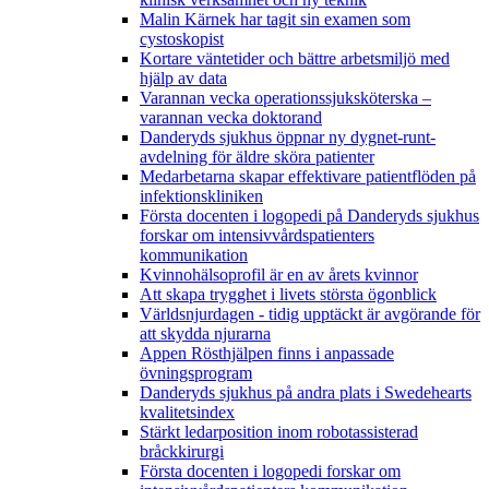
Malin Kärnek har tagit sin examen som
cystoskopist
Kortare väntetider och bättre arbetsmiljö med
hjälp av data
Varannan vecka operationssjuksköterska –
varannan vecka doktorand
Danderyds sjukhus öppnar ny dygnet-runt-
avdelning för äldre sköra patienter
Medarbetarna skapar effektivare patientflöden på
infektionskliniken
Första docenten i logopedi på Danderyds sjukhus
forskar om intensivvårdspatienters
kommunikation
Kvinnohälsoprofil är en av årets kvinnor
Att skapa trygghet i livets största ögonblick
Världsnjurdagen - tidig upptäckt är avgörande för
att skydda njurarna
Appen Rösthjälpen finns i anpassade
övningsprogram
Danderyds sjukhus på andra plats i Swedehearts
kvalitetsindex
Stärkt ledarposition inom robotassisterad
bråckkirurgi
Första docenten i logopedi forskar om