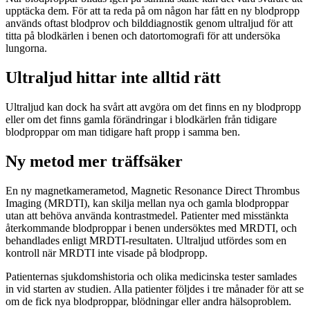
upptäcka dem. För att ta reda på om någon har fått en ny blodpropp
används oftast blodprov och bilddiagnostik genom ultraljud för att
titta på blodkärlen i benen och datortomografi för att undersöka
lungorna.
Ultraljud hittar inte alltid rätt
Ultraljud kan dock ha svårt att avgöra om det finns en ny blodpropp
eller om det finns gamla förändringar i blodkärlen från tidigare
blodproppar om man tidigare haft propp i samma ben.
Ny metod mer träffsäker
En ny magnetkamerametod, Magnetic Resonance Direct Thrombus
Imaging (MRDTI), kan skilja mellan nya och gamla blodproppar
utan att behöva använda kontrastmedel. Patienter med misstänkta
återkommande blodproppar i benen undersöktes med MRDTI, och
behandlades enligt MRDTI-resultaten. Ultraljud utfördes som en
kontroll när MRDTI inte visade på blodpropp.
Patienternas sjukdomshistoria och olika medicinska tester samlades
in vid starten av studien. Alla patienter följdes i tre månader för att se
om de fick nya blodproppar, blödningar eller andra hälsoproblem.