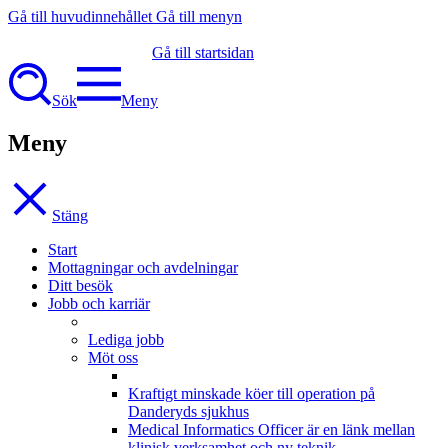
Gå till huvudinnehållet
Gå till menyn
Gå till startsidan
Sök
Meny
Meny
Stäng
Start
Mottagningar och avdelningar
Ditt besök
Jobb och karriär
Lediga jobb
Möt oss
Kraftigt minskade köer till operation på
Danderyds sjukhus
Medical Informatics Officer är en länk mellan
klinisk verksamhet och ny teknik