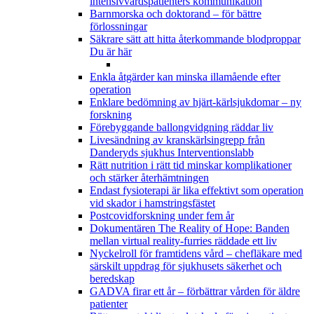
intensivvårdspatienters kommunikation
Barnmorska och doktorand – för bättre
förlossningar
Säkrare sätt att hitta återkommande blodproppar
Du är här
Enkla åtgärder kan minska illamående efter
operation
Enklare bedömning av hjärt-kärlsjukdomar – ny
forskning
Förebyggande ballongvidgning räddar liv
Livesändning av kranskärlsingrepp från
Danderyds sjukhus Interventionslabb
Rätt nutrition i rätt tid minskar komplikationer
och stärker återhämtningen
Endast fysioterapi är lika effektivt som operation
vid skador i hamstringsfästet
Postcovidforskning under fem år
Dokumentären The Reality of Hope: Banden
mellan virtual reality-furries räddade ett liv
Nyckelroll för framtidens vård – chefläkare med
särskilt uppdrag för sjukhusets säkerhet och
beredskap
GADVA firar ett år – förbättrar vården för äldre
patienter