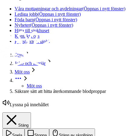
Våra mottagningar och avdelningar
(Öppnas i nytt fönster)
Lediga jobb
(Öppnas i nytt fönster)
Föda barn
(Öppnas i nytt fönster)
Nyheter
(Öppnas i nytt fönster)
Hitta till sjukhuset
Kontakta oss
Press
(Extern länk)
Start
Jobb och karriär
Möt oss
Möt oss
Säkrare sätt att hitta återkommande blodproppar
Lyssna på innehållet
Stäng
Spela
Stoppa
Stäng av skrollning