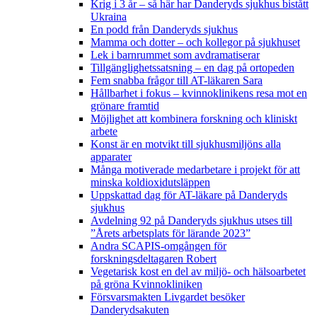
Krig i 3 år – så här har Danderyds sjukhus bistått
Ukraina
En podd från Danderyds sjukhus
Mamma och dotter – och kollegor på sjukhuset
Lek i barnrummet som avdramatiserar
Tillgänglighetssatsning – en dag på ortopeden
Fem snabba frågor till AT-läkaren Sara
Hållbarhet i fokus – kvinnoklinikens resa mot en
grönare framtid
Möjlighet att kombinera forskning och kliniskt
arbete
Konst är en motvikt till sjukhusmiljöns alla
apparater
Många motiverade medarbetare i projekt för att
minska koldioxidutsläppen
Uppskattad dag för AT-läkare på Danderyds
sjukhus
Avdelning 92 på Danderyds sjukhus utses till
”Årets arbetsplats för lärande 2023”
Andra SCAPIS-omgången för
forskningsdeltagaren Robert
Vegetarisk kost en del av miljö- och hälsoarbetet
på gröna Kvinnokliniken
Försvarsmakten Livgardet besöker
Danderydsakuten