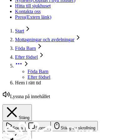
Nyheter
(Öppnas i nytt fönster)
Hitta till sjukhuset
Kontakta oss
Press
(Extern länk)
Start
Mottagningar och avdelningar
Föda Barn
Efter födsel
Föda Barn
Efter födsel
Hem i rätt tid
Lyssna på innehållet
Stäng
Spela
Stoppa
Stäng av skrollning