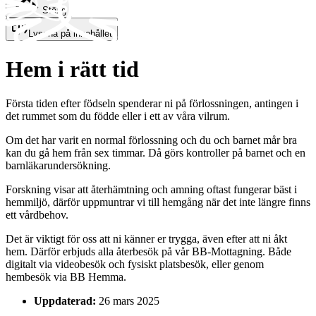
Stäng
Lyssna på innehållet
Hem i rätt tid
Första tiden efter födseln spenderar ni på förlossningen, antingen i
det rummet som du födde eller i ett av våra vilrum.
Om det har varit en normal förlossning och du och barnet mår bra
kan du gå hem från sex timmar. Då görs kontroller på barnet och en
barnläkarundersökning.
Forskning visar att återhämtning och amning oftast fungerar bäst i
hemmiljö, därför uppmuntrar vi till hemgång
när det inte längre finns
ett vårdbehov.
Det är viktigt för oss att ni känner er trygga, även efter att ni åkt
hem. Därför erbjuds alla återbesök på vår BB-Mottagning. Både
digitalt via videobesök och fysiskt platsbesök, eller genom
hembesök via BB Hemma.
Uppdaterad:
26 mars 2025