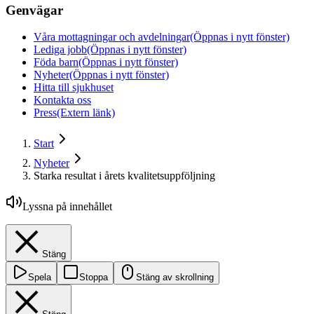
Genvägar
Våra mottagningar och avdelningar
(Öppnas i nytt fönster)
Lediga jobb
(Öppnas i nytt fönster)
Föda barn
(Öppnas i nytt fönster)
Nyheter
(Öppnas i nytt fönster)
Hitta till sjukhuset
Kontakta oss
Press
(Extern länk)
Start
Nyheter
Starka resultat i årets kvalitetsuppföljning
Lyssna på innehållet
Stäng
Spela
Stoppa
Stäng av skrollning