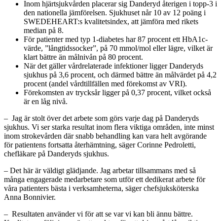
Inom hjärtsjukvården placerar sig Danderyd återigen i topp-3 i
den nationella jämförelsen. Sjukhuset når 10 av 12 poäng i
SWEDEHEART:s kvalitetsindex, att jämföra med rikets
median på 8.
För patienter med typ 1-diabetes har 87 procent ett HbA1c-
värde, ”långtidssocker”, på 70 mmol/mol eller lägre, vilket är
klart bättre än målnivån på 80 procent.
När det gäller vårdrelaterade infektioner ligger Danderyds
sjukhus på 3,6 procent, och därmed bättre än målvärdet på 4,2
procent (andel vårdtillfällen med förekomst av VRI).
Förekomsten av trycksår ligger på 0,37 procent, vilket också
är en låg nivå.
– Jag är stolt över det arbete som görs varje dag på Danderyds
sjukhus. Vi ser starka resultat inom flera viktiga områden, inte minst
inom strokevården där snabb behandling kan vara helt avgörande
för patientens fortsatta återhämtning, säger Corinne Pedroletti,
chefläkare på Danderyds sjukhus.
– Det här är väldigt glädjande. Jag arbetar tillsammans med så
många engagerade medarbetare som utför ett dedikerat arbete för
våra patienters bästa i verksamheterna, säger chefsjuksköterska
Anna Bonnivier.
– Resultaten använder vi för att se var vi kan bli ännu bättre.