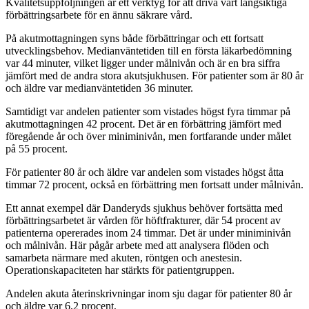
Kvalitetsuppföljningen är ett verktyg för att driva vårt långsiktiga
förbättringsarbete för en ännu säkrare vård.
På akutmottagningen syns både förbättringar och ett fortsatt
utvecklingsbehov. Medianväntetiden till en första läkarbedömning
var 44 minuter, vilket ligger under målnivån och är en bra siffra
jämfört med de andra stora akutsjukhusen. För patienter som är 80 år
och äldre var medianväntetiden 36 minuter.
Samtidigt var andelen patienter som vistades högst fyra timmar på
akutmottagningen 42 procent. Det är en förbättring jämfört med
föregående år och över miniminivån, men fortfarande under målet
på 55 procent.
För patienter 80 år och äldre var andelen som vistades högst åtta
timmar 72 procent, också en förbättring men fortsatt under målnivån.
Ett annat exempel där Danderyds sjukhus behöver fortsätta med
förbättringsarbetet är vården för höftfrakturer, där 54 procent av
patienterna opererades inom 24 timmar. Det är under miniminivån
och målnivån. Här pågår arbete med att analysera flöden och
samarbeta närmare med akuten, röntgen och anestesin.
Operationskapaciteten har stärkts för patientgruppen.
Andelen akuta återinskrivningar inom sju dagar för patienter 80 år
och äldre var 6,2 procent,