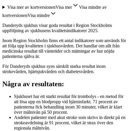
Visa mer av kortversionen
Visa mer
Visa mindre av
kortversionen
Visa mindre
Danderyds sjukhus visar goda resultat i Region Stockholms
uppföljning av sjukhusens kvalitetsindikatorer 2025.
Inom Region Stockholm finns ett antal indikatorer som används för
att följa upp kvaliteten i sjukhusvården. Det handlar om allt från
medicinska resultat till väntetider och mätningar av hur nöjda
patienterna själva är.
För Danderyds sjukhus syns särskilt starka resultat inom
strokevården, hjärtsjukvården och diabetesvården.
Några av resultaten:
Sjukhuset har ett starkt resultat för trombolys - en metod för
att lösa upp en blodpropp vid hjärninfarkt. 71 procent av
patienterna fick behandling inom 30 minuter, vilket är klart
över målnivån på 50 procent.
Andelen patienter med akut stroke som skrivs in direkt på en
strokeavdelning är 91 procent, vilket är strax över den
regionala målnivån.