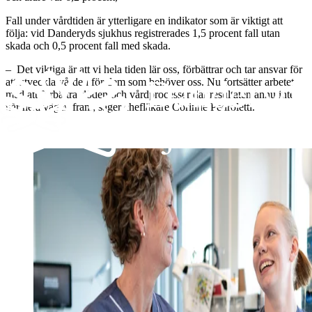
Fall under vårdtiden är ytterligare en indikator som är viktigt att
följa: vid Danderyds sjukhus registrerades 1,5 procent fall utan
skada och 0,5 procent fall med skada.
– Det viktiga är att vi hela tiden lär oss, förbättrar och tar ansvar för
att utveckla vården för dem som behöver oss. Nu fortsätter arbetet
med att förbättra flöden och vårdprocesser där resultaten ännu inte
når hela vägen fram, säger chefläkare Corinne Pedroletti.