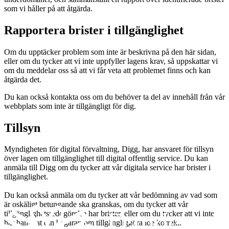
som vi håller på att åtgärda.
Rapportera brister i tillgänglighet
Om du upptäcker problem som inte är beskrivna på den här sidan,
eller om du tycker att vi inte uppfyller lagens krav, så uppskattar vi
om du meddelar oss så att vi får veta att problemet finns och kan
åtgärda det.
Du kan också kontakta oss om du behöver ta del av innehåll från vår
webbplats som inte är tillgängligt för dig.
Tillsyn
Myndigheten för digital förvaltning, Digg, har ansvaret för tillsyn
över lagen om tillgänglighet till digital offentlig service. Du kan
anmäla till Digg om du tycker att vår digitala service har brister i
tillgänglighet.
Du kan också anmäla om du tycker att vår bedömning av vad som
är oskäligt betungande ska granskas, om du tycker att vår
tillgänglighetsredogörelse har brister, eller om du tycker att vi inte
har hanterat din begäran om tillgängliggörande korrekt.