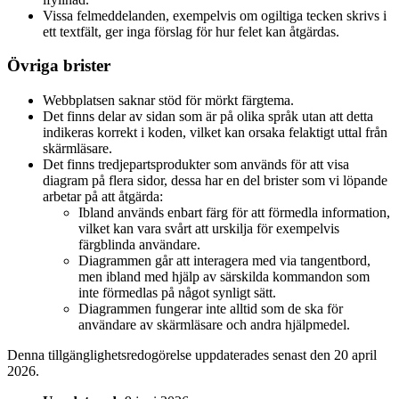
Vissa felmeddelanden, exempelvis om ogiltiga tecken skrivs i
ett textfält, ger inga förslag för hur felet kan åtgärdas.
Övriga brister
Webbplatsen saknar stöd för mörkt färgtema.
Det finns delar av sidan som är på olika språk utan att detta
indikeras korrekt i koden, vilket kan orsaka felaktigt uttal från
skärmläsare.
Det finns tredjepartsprodukter som används för att visa
diagram på flera sidor, dessa har en del brister som vi löpande
arbetar på att åtgärda:
Ibland används enbart färg för att förmedla information,
vilket kan vara svårt att urskilja för exempelvis
färgblinda användare.
Diagrammen går att interagera med via tangentbord,
men ibland med hjälp av särskilda kommandon som
inte förmedlas på något synligt sätt.
Diagrammen fungerar inte alltid som de ska för
användare av skärmläsare och andra hjälpmedel.
Denna tillgänglighetsredogörelse uppdaterades senast den 20 april
2026.