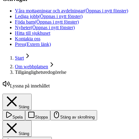
Våra mottagningar och avdelningar
(Öppnas i nytt fönster)
Lediga jobb
(Öppnas i nytt fönster)
Föda barn
(Öppnas i nytt fönster)
Nyheter
(Öppnas i nytt fönster)
Hitta till sjukhuset
Kontakta oss
Press
(Extern länk)
Start
Om webbplatsen
Tillgänglighetsredogörelse
Lyssna på innehållet
Stäng
Spela
Stoppa
Stäng av skrollning
Stäng