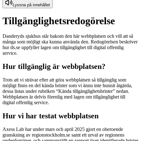
Lyssna på innehållet
Tillgänglighetsredogörelse
Danderyds sjukhus står bakom den här webbplatsen och vill att så
många som möjligt ska kunna använda den. Redogörelsen beskriver
hur ds.se uppfyller lagen om tillgänglighet till digital offentlig
service.
Hur tillgänglig är webbplatsen?
Trots att vi strävar efter att göra webbplatsen så tillgänglig som
möjligt finns en del kända brister som vi ännu inte hunnit åtgärda,
dessa listas under rubriken “Kända tillgänglighetsbrister” nedan.
Webbplatsen är delvis förenlig med lagen om tillgänglighet till
digital offentlig service.
Hur vi har testat webbplatsen
Axess Lab har under mars och april 2025 gjort en oberoende
granskning av regionstockholm.se samt ett urval av regionens
underdomäner, och sammanställt en rapport över identifierade brister