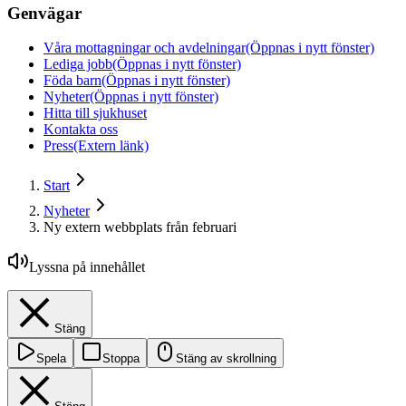
Genvägar
Våra mottagningar och avdelningar
(Öppnas i nytt fönster)
Lediga jobb
(Öppnas i nytt fönster)
Föda barn
(Öppnas i nytt fönster)
Nyheter
(Öppnas i nytt fönster)
Hitta till sjukhuset
Kontakta oss
Press
(Extern länk)
Start
Nyheter
Ny extern webbplats från februari
Lyssna på innehållet
Stäng
Spela
Stoppa
Stäng av skrollning