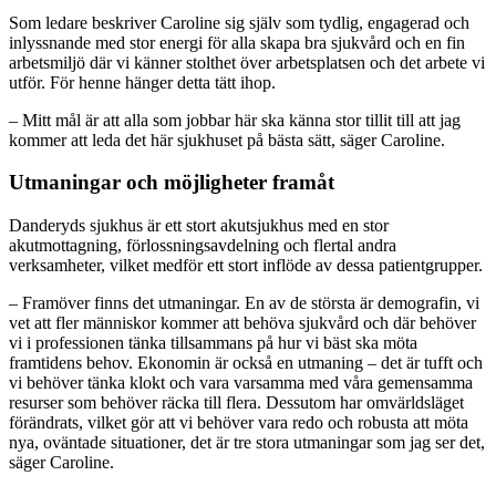
Som ledare beskriver Caroline sig
själv
som
tydlig,
engagerad
och
in
lyssnande
med stor energi för
alla
skapa bra sjukvård och en fin
arbetsmiljö
där vi känner stolthet över arbetsplatsen och det arbete vi
utför
. För
henne
hänger detta tätt ihop.
–
Mitt mål är att alla som jobbar här ska känna stor tillit till att
jag
kommer
att leda
det här sjukhuset på bästa sätt, säger Caroline
.
Utmaningar och möjligheter framåt
Danderyds sjukhus är ett stort akutsjukhus
med
en
stor
akutmottagning, förlossningsavdelning och
fle
rtal
andra
verksamheter
,
vilket
medför
ett stort inflöde av
dessa
patient
grupper
.
–
Framöver
finns
det
utmaninga
r
.
En av de största är
demografin, vi
vet att fler
människor
kommer
att
behöva sjukvård
och
där behöver
vi i professionen tänka
tillsammans
på
hur vi
bäst
ska
m
öta
framtidens behov
.
E
konomin
är också en
utmaning
–
d
et är
tuff
t
och
vi behöver tänka klokt och vara varsamma med våra gemensamma
resurser
som behöver räcka till flera
.
Dessutom
har omvärldsläget
förändrats,
vilket
gör att vi behöver vara redo och robusta att möta
nya, oväntade
s
ituationer
, det är tre stora utmaningar som jag ser
det
,
säger Caroline.