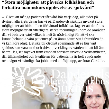
“Stora möjligheter att påverka folkhälsan och
förbättra människors upplevelse av sjukvård”
–
Givet att många patienter får vård här varje
dag
,
alla tider på
dygnet,
alla årets
dagar
har
vi
på Danderyds sjukhus mycket
stora
möjligheter att
bidra till en
förbättrad
folkhälsa
.
Jag ser
att det finns
stora möjligheter att ytterligare
stärka forskningen
inom de områden
där
vi bedriver vård vilket är helt
är nödvändigt för att vi ska
kunna
behandla våra patie
nter
på ett ännu bättre sätt
i framtiden
än
vi
kan göra
idag.
Det
ska bli
otroligt spännande att
se
hur
vårt
sjukhus
kan
vara med och driva
utveckl
ing av
vården till att bli ännu
bättre
.
Jag
ser
mycket
fram emot att
fortsätta
utveckla
verksamheten
,
där
tillgänglighet och
kvaliteten för patienterna
är
helt avgör
ande
och
n
ågot
vi
ständigt
ska jobba med att följa
upp
,
avslutar
Caroline.