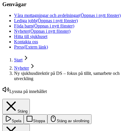
Genvägar
Våra mottagningar och avdelningar
(Öppnas i nytt fönster)
Lediga jobb
(Öppnas i nytt fönster)
Föda barn
(Öppnas i nytt fönster)
Nyheter
(Öppnas i nytt fönster)
Hitta till sjukhuset
Kontakta oss
Press
(Extern länk)
Start
Nyheter
Ny sjukhusdirektör på DS – fokus på tillit, samarbete och
utveckling
Lyssna på innehållet
Stäng
Spela
Stoppa
Stäng av skrollning