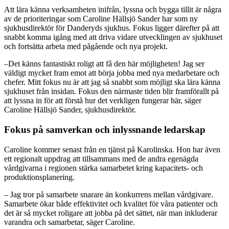
Att lära känna verksamheten inifrån, lyssna och bygga tillit är några
av de prioriteringar som Caroline Hällsjö Sander har som ny
sjukhusdirektör för Danderyds sjukhus. Fokus ligger därefter på att
snabbt komma igång med att driva vidare utvecklingen av sjukhuset
och fortsätta arbeta med
p
ågående
och nya
projekt.
–Det känns fantastiskt roligt att få den här möjligheten! Jag ser
väldigt mycket fram emot att börja jobba med
nya medarbetare
och
chefer
. Mi
tt
fokus
nu är att jag så snabbt som
möjligt
ska lära känna
sjukhuset från insidan.
F
okus
den närmaste tiden
blir framförallt
på
att lyssn
a in för
att förstå hur det
verkligen
fungerar här, säger
Caroline Hällsjö Sander, sjukhusdirektör
.
Fokus på samverkan och
in
lyssnande
ledarskap
Caroline
kommer senast från en
tjänst
på Karolinska
.
Hon har även
ett regionalt uppdrag
att tillsammans med
de andra egenägda
vårdgivarna i
regionen stärka samarbetet
kring
kapacitet
s-
och
produktionsplanering.
–
Jag tror på samarbete snarare än konkurrens
mellan
vårdgivare
.
Samarbete ökar både effektivitet och kvalitet för våra patienter och
det är så mycket roligare att jobba på det sättet, när man inkluderar
varandra och samarbetar, säger Caroline.