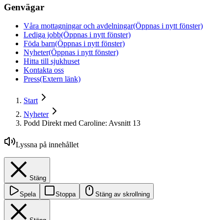
Genvägar
Våra mottagningar och avdelningar
(Öppnas i nytt fönster)
Lediga jobb
(Öppnas i nytt fönster)
Föda barn
(Öppnas i nytt fönster)
Nyheter
(Öppnas i nytt fönster)
Hitta till sjukhuset
Kontakta oss
Press
(Extern länk)
Start
Nyheter
Podd Direkt med Caroline: Avsnitt 13
Lyssna på innehållet
Stäng
Spela
Stoppa
Stäng av skrollning