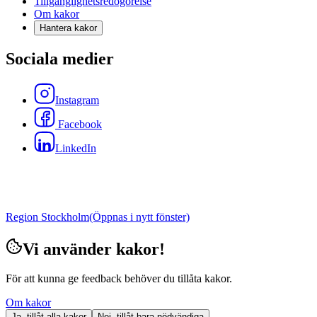
Tillgänglighetsredogörelse
Om kakor
Hantera kakor
Sociala medier
Instagram
Facebook
LinkedIn
Region Stockholm
(Öppnas i nytt fönster)
Vi använder kakor!
För att kunna ge feedback behöver du tillåta kakor.
Om kakor
Ja, tillåt alla kakor
Nej, tillåt bara nödvändiga