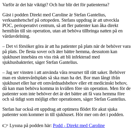
Varför är det här viktigt? Och hur blir det för patienterna?
Gäst i podden Direkt med Caroline är Stefan Gantelius,
verksamhetschef på ortopeden. Stefans uppdrag är att utveckla
POC, perioperativt centrum, så att fler patienter kan åka direkt
hemifrån till sin operation, utan att behöva tillbringa natten på en
vårdavdelning.
– Det vi försöker göra är att ha patienter på plats när de behöver vara
på plats. De flesta sover och äter bättre hemma, dessutom kan
sjukhuset innebära en viss risk att bli infekterad med
sjukhusbakterier, säger Stefan Gantelius.
– Jag ser vinsten i att använda våra resurser till rätt saker. Behöver
man en slutenvårdsplats så ska man ha det. Bor man långt ifrån
sjukhuset eller har ett omvårdnadsbehov eller ett medicinskt behov,
då kan man behöva komma in kvällen före sin operation. Men för de
patienter som inte behöver det är det bättre att få vara hemma före
och så tidigt som möjligt efter operationen, säger Stefan Gantelius.
Stefan har också ett uppdrag att optimera flödet för akut sjuka
patienter som kommer in till sjukhuset. Hör mer om det i podden.
👉 Lyssna på podden här:
Podd - Direkt med Caroline