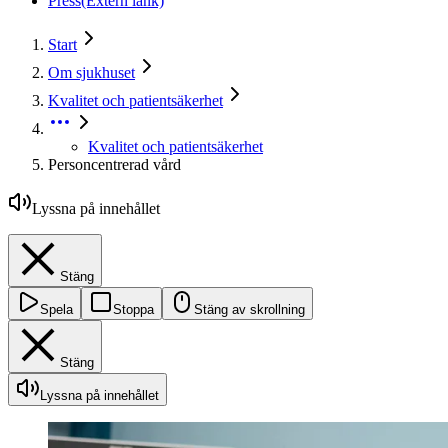
Press
(Extern länk)
Start
Om sjukhuset
Kvalitet och patientsäkerhet
Kvalitet och patientsäkerhet
Personcentrerad vård
Lyssna på innehållet
Stäng
Spela
Stoppa
Stäng av skrollning
Stäng
Lyssna på innehållet