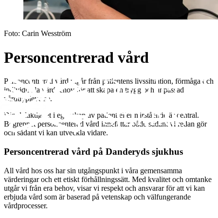
Foto:
Carin Wesström
Personcentrerad vård
Personcentrerad vård utgår från patientens livssituation, förmåga och
individuella vårdbehov för att skapa en trygg och anpassad
vårdupplevelse.
Din delaktighet i egenskap av patient eller närstående är central.
Begreppet personcenterad vård innefattar både sådant vi redan gör
och sådant vi kan utveckla vidare.
Personcentrerad vård på Danderyds sjukhus
All vård hos oss har sin utgångspunkt i våra gemensamma
värderingar och ett etiskt förhållningssätt. Med kvalitet och omtanke
utgår vi från era behov, visar vi respekt och ansvarar för att vi kan
erbjuda vård som är baserad på vetenskap och välfungerande
vårdprocesser.