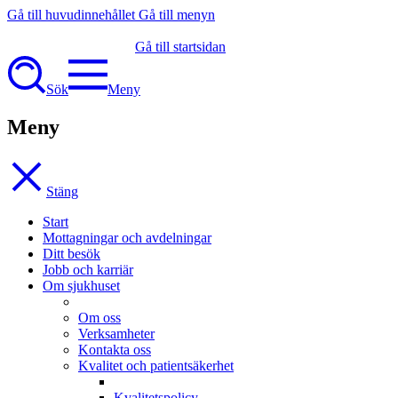
Gå till huvudinnehållet
Gå till menyn
Gå till startsidan
Sök
Meny
Meny
Stäng
Start
Mottagningar och avdelningar
Ditt besök
Jobb och karriär
Om sjukhuset
Om oss
Verksamheter
Kontakta oss
Kvalitet och patientsäkerhet
Kvalitetspolicy