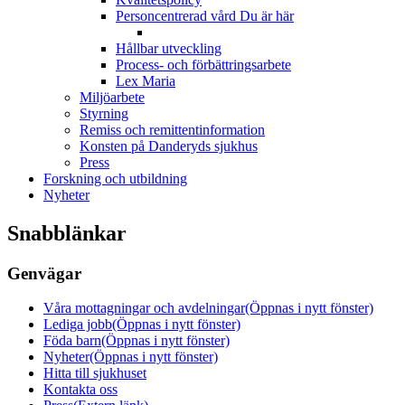
Personcentrerad vård
Du är här
Hållbar utveckling
Process- och förbättringsarbete
Lex Maria
Miljöarbete
Styrning
Remiss och remittentinformation
Konsten på Danderyds sjukhus
Press
Forskning och utbildning
Nyheter
Snabblänkar
Genvägar
Våra mottagningar och avdelningar
(Öppnas i nytt fönster)
Lediga jobb
(Öppnas i nytt fönster)
Föda barn
(Öppnas i nytt fönster)
Nyheter
(Öppnas i nytt fönster)
Hitta till sjukhuset
Kontakta oss