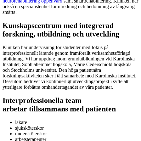
neurorehabilitering öppenvård
samt smärtrehabilitering. Kliniken har
också en specialistenhet för utredning och bedömning av långvarig
smärta.
Kunskapscentrum med integrerad
forskning, utbildning och utveckling
Kliniken har undervisning för studenter med fokus på
interprofessionellt lärande genom framförallt verksamhetsförlagd
utbildning. Vi har uppdrag inom grundutbildningen vid Karolinska
Institutet, Sophiahemmet högskola, Marie Cederschiöld högskola
och Stockholms universitet. Den höga patientnära
forskningsaktiviteten sker i tätt samarbete med Karolinska Institutet.
Dessutom bedriver vi kontinuerligt utvecklingsprojekt i syfte att
ytterligare förbättra omhändertagandet av våra patienter.
Interprofessionella team
arbetar tillsammans med patienten
läkare
sjuksköterskor
undersköterskor
arbetsterapeuter