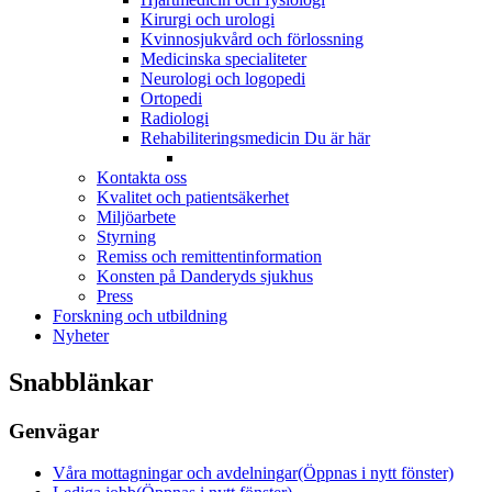
Kirurgi och urologi
Kvinnosjukvård och förlossning
Medicinska specialiteter
Neurologi och logopedi
Ortopedi
Radiologi
Rehabiliteringsmedicin
Du är här
Kontakta oss
Kvalitet och patientsäkerhet
Miljöarbete
Styrning
Remiss och remittentinformation
Konsten på Danderyds sjukhus
Press
Forskning och utbildning
Nyheter
Snabblänkar
Genvägar
Våra mottagningar och avdelningar
(Öppnas i nytt fönster)