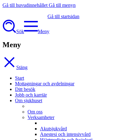
Gå till huvudinnehållet
Gå till menyn
Gå till startsidan
Sök
Meny
Meny
Stäng
Start
Mottagningar och avdelningar
Ditt besök
Jobb och karriär
Om sjukhuset
Om oss
Verksamheter
Akutsjukvård
Anestesi och intensivvård
Hjärtmedicin och fysiologi