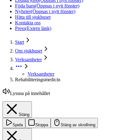
Lediga jobb
(Öppnas i nytt fönster)
Föda barn
(Öppnas i nytt fönster)
Nyheter
(Öppnas i nytt fönster)
Hitta till sjukhuset
Kontakta oss
Press
(Extern länk)
Start
Om sjukhuset
Verksamheter
Verksamheter
Rehabiliteringsmedicin
Lyssna på innehållet
Stäng
Spela
Stoppa
Stäng av skrollning