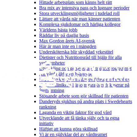
Hittade arbetsplats som känns helt rätt
Bra mix av intensiva pass och lugnare perioder
Stora utvecklingsmöjligheter i tudelad roll
Lättare att vårda när man känner patienten
Komplexa sjukdomar och härliga kollegor
Världens bästa jobb
Räddar liv på daglig basis
Max Gordon årets AI-svensk
Här är man inte en i mängden
Undersköterska blir skyddad yrkestitel
Dietister och Nutritionsråd till hjälp för alla
verksamheter
Utveckling och gemenskap i traineeprogrammet
Att vårda äldre en hjärtesak
Bra ledarskap på en allmänbildande arbetsplats
Kvinnoklinikens hälsoinspiratörer fokuserar på
återhämtning
Stöttande arbete som gör skillnad för patienten
Danderyds sjukhus på andra plats i Swedehearts
rankning
Laganda en viktig faktor för god vård
Utvecklande att få tänka själv och ta egna
initiativ
Häftigt att kunna göra skillnad
Vi är en självklar del av vårdteamet