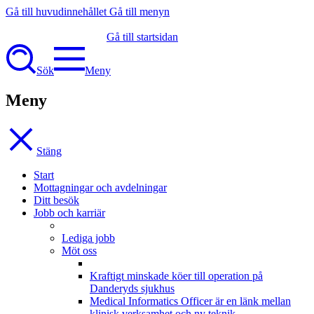
Gå till huvudinnehållet
Gå till menyn
Gå till startsidan
Sök
Meny
Meny
Stäng
Start
Mottagningar och avdelningar
Ditt besök
Jobb och karriär
Lediga jobb
Möt oss
Kraftigt minskade köer till operation på
Danderyds sjukhus
Medical Informatics Officer är en länk mellan
klinisk verksamhet och ny teknik