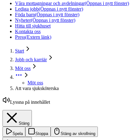
Våra mottagningar och avdelningar
(Öppnas i nytt fönster)
Lediga jobb
(Öppnas i nytt fönster)
Föda barn
(Öppnas i nytt fönster)
Nyheter
(Öppnas i nytt fönster)
Hitta till sjukhuset
Kontakta oss
Press
(Extern länk)
Start
Jobb och karriär
Möt oss
Möt oss
Att vara sjuksköterska
Lyssna på innehållet
Stäng
Spela
Stoppa
Stäng av skrollning