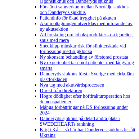
Ögonsjukhus och Danderyds sjukhus
Förstärkt samverkan mellan Norrtälje sjukhus
och Danderyds sjukhus
Patientinfo för ökad trygghet på akuten
Akutmottagningen utvecklas med införandet av
ny akutsektion
All forskning om tobaksprodukter - e-cigaretter,
snus med mera
Snedklipp minskar risk för sfinkterskada vid
förlossning med sugklocka
Ny skonsam behandling av förstorad prostata
Ny expertenhet tar emot patienter med långvarig
smärta
Danderyds sjukhus först i Sverige med cirkulära
plastförkläden
Nya tag med akutvårdsprocessen
Direkt från direktören
Högre dödlighet efter höftfrakturoperation hos
demenspatienter
Många förbättringar på DS förlossning under
2024
Danderyds sjukhus på delad andra plats i
SWEDEHEARTs rankning
Krig i 3 år – så här har Danderyds sjukhus bistått
Ukraina