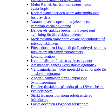
Malin Kärnek har tagit sin examen som
cystoskopist
Kortare väntetider och bättre arbetsmiljö med
hjälp av data
Varannan vecka operationssjuksköterska –
varannan vecka doktorand
Danderyds sjukhus öppnar ny dygnet-runt-
avdelning för äldre sköra patienter
Medarbetarna skapar effektivare patientflöden på
infektionskliniken
Första docenten i logopedi på Danderyds sjukhus
forskar om intensivvårdspatienters
kommunikation
Kvinnohälsoprofil är en av årets kvinnor
Att skapa trygghet i livets största ögonblick
Världsnjurdagen - tidig upptäckt är avgörande för
att skydda njurarna
Appen Rösthjälpen finns i anpassade
övningsprogram
Danderyds sjukhus på andra plats i Swedehearts
kvalitetsindex
Stärkt ledarposition inom robotassisterad
bråckkirurgi
Första docenten i logopedi forskar om