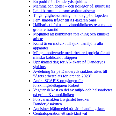
En podd från Danderyds sjukhus
Mamma och dotter – och kollegor på sjukhuset
Lek i barnrummet som avdramatiserar
Tillgänglighetssatsning – en dag på ortopeden
Fem snabba frågor till AT-läkaren Sara
Hållbarhet i fokus – kvinnoklinikens resa mot en
grönare framtid
Möjlighet att kombinera forskning och kliniskt
arbete
Konst är en motvikt till sjukhusmiljöns alla
apparater
Många motiverade medarbetare i projekt för att
minska koldioxidutsläppen
Uppskattad dag för AT-läkare på Danderyds
sjukhus
Avdelning 92 på Danderyds sjukhus utses till
”Årets arbetsplats för lärande 2023”
Andra SCAPIS-omgången för
forskningsdeltagaren Robert
Vegetarisk kost en del av miljö- och hälsoarbetet
på gröna Kvinnokliniken
Försvarsmakten Livgardet besöker
Danderydsakuten
Apelsiner hjälpmedel på sårbehandlingskurs
Centraloperation ett självklart val