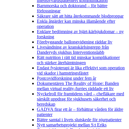
intensivvårdspatienters kommunikation
Barnmorska och doktorand – för bättre
förlossningar
Säkrare sätt att hitta återkommande blodproppar
Enkla åtgärder kan minska illamående efter
operation
Enklare bedömning av hjärt-kärlsjukdomar – ny
forskning
Förebyggande ballongvidgning räddar liv
Livesändning av kranskärlsingrepp från
Danderyds sjukhus Interventionslabb
Rätt nutrition i rätt tid minskar komplikationer
och stärker återhämtningen
Endast fysioterapi är lika effektivt som operation
vid skador i hamstringsfästet
Postcovidforskning under fem år
Dokumentären The Reality of Hope: Banden
mellan virtual reality-furries räddade ett liv
Nyckelroll för framtidens vård – chefläkare med
särskilt uppdrag för sjukhusets säkerhet och
beredskap
GADVA firar ett år – förbättrar vården för äldre
patienter
Bättre samtal i livets slutskede för njurpatienter
Nytt samarbetsprojekt mellan S:t Eriks