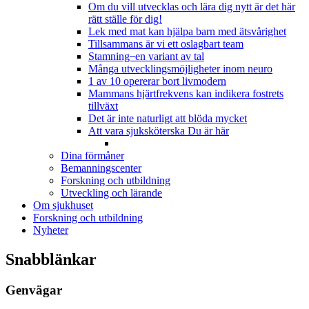
Om du vill utvecklas och lära dig nytt är det här
rätt ställe för dig!
Lek med mat kan hjälpa barn med ätsvårighet
Tillsammans är vi ett oslagbart team
Stamning ̶ en variant av tal
Många utvecklingsmöjligheter inom neuro
1 av 10 opererar bort livmodern
Mammans hjärtfrekvens kan indikera fostrets
tillväxt
Det är inte naturligt att blöda mycket
Att vara sjuksköterska
Du är här
Dina förmåner
Bemanningscenter
Forskning och utbildning
Utveckling och lärande
Om sjukhuset
Forskning och utbildning
Nyheter
Snabblänkar
Genvägar