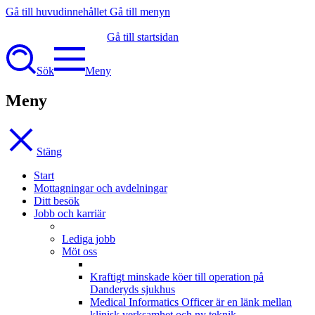
Gå till huvudinnehållet
Gå till menyn
Gå till startsidan
Sök
Meny
Meny
Stäng
Start
Mottagningar och avdelningar
Ditt besök
Jobb och karriär
Lediga jobb
Möt oss
Kraftigt minskade köer till operation på
Danderyds sjukhus
Medical Informatics Officer är en länk mellan
klinisk verksamhet och ny teknik