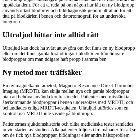
upptäcka dem. För att ta reda på om någon har fått en ny blodpropp
används oftast blodprov och bilddiagnostik genom ultraljud för att
titta på blodkärlen i benen och datortomografi för att undersöka
lungorna.
Ultraljud hittar inte alltid rätt
Ultraljud kan dock ha svårt att avgöra om det finns en ny blodpropp
eller om det finns gamla förändringar i blodkärlen från tidigare
blodproppar om man tidigare haft propp i samma ben.
Ny metod mer träffsäker
En ny magnetkamerametod, Magnetic Resonance Direct Thrombus
Imaging (MRDTI), kan skilja mellan nya och gamla blodproppar
utan att behöva använda kontrastmedel. Patienter med misstänkta
återkommande blodproppar i benen undersöktes med MRDTI, och
behandlades enligt MRDTI-resultaten. Ultraljud utfördes som en
kontroll när MRDTI inte visade på blodpropp.
Patienternas sjukdomshistoria och olika medicinska tester samlades
in vid starten av studien. Alla patienter följdes i tre månader för att se
om de fick nya blodproppar, blödningar eller andra hälsoproblem.