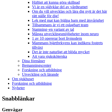
Häftigt att kunna göra skillnad
Vi är en självklar del av vårdteamet
Om du vill utvecklas och lära dig nytt är det här
rätt ställe för dig!
Lek med mat kan hjälpa barn med ätsvårighet
Tillsammans är vi ett oslagbart team
Stamning ̶ en variant av tal
Många utvecklingsmöjligheter inom neuro
1 av 10 opererar bort livmodern
Mammans hjärtfrekvens kan indikera fostrets
tillväxt
Det är inte naturligt att blöda mycket
Att vara sjuksköterska
Dina förmåner
Bemanningscenter
Forskning och utbildning
Utveckling och lärande
Om sjukhuset
Forskning och utbildning
Nyheter
Snabblänkar
Genvägar