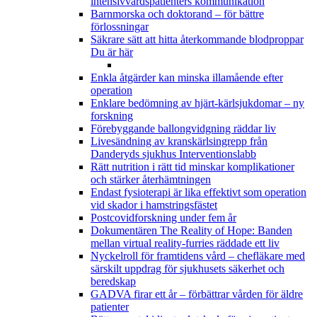
intensivvårdspatienters kommunikation
Barnmorska och doktorand – för bättre
förlossningar
Säkrare sätt att hitta återkommande blodproppar
Du är här
Enkla åtgärder kan minska illamående efter
operation
Enklare bedömning av hjärt-kärlsjukdomar – ny
forskning
Förebyggande ballongvidgning räddar liv
Livesändning av kranskärlsingrepp från
Danderyds sjukhus Interventionslabb
Rätt nutrition i rätt tid minskar komplikationer
och stärker återhämtningen
Endast fysioterapi är lika effektivt som operation
vid skador i hamstringsfästet
Postcovidforskning under fem år
Dokumentären The Reality of Hope: Banden
mellan virtual reality-furries räddade ett liv
Nyckelroll för framtidens vård – chefläkare med
särskilt uppdrag för sjukhusets säkerhet och
beredskap
GADVA firar ett år – förbättrar vården för äldre
patienter