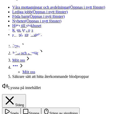
Våra mottagningar och avdelningar
(Öppnas i nytt fönster)
Lediga jobb
(Öppnas i nytt fönster)
Föda barn
(Öppnas i nytt fönster)
Nyheter
(Öppnas i nytt fönster)
Hitta till sjukhuset
Kontakta oss
Press
(Extern länk)
Start
Jobb och karriär
Möt oss
Möt oss
Säkrare sätt att hitta återkommande blodproppar
Lyssna på innehållet
Stäng
Spela
Stoppa
Stäng av skrollning