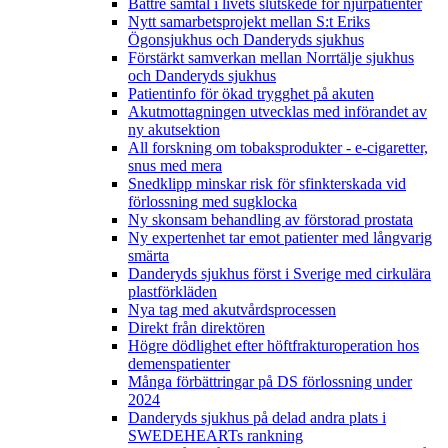
Bättre samtal i livets slutskede för njurpatienter
Nytt samarbetsprojekt mellan S:t Eriks
Ögonsjukhus och Danderyds sjukhus
Förstärkt samverkan mellan Norrtälje sjukhus
och Danderyds sjukhus
Patientinfo för ökad trygghet på akuten
Akutmottagningen utvecklas med införandet av
ny akutsektion
All forskning om tobaksprodukter - e-cigaretter,
snus med mera
Snedklipp minskar risk för sfinkterskada vid
förlossning med sugklocka
Ny skonsam behandling av förstorad prostata
Ny expertenhet tar emot patienter med långvarig
smärta
Danderyds sjukhus först i Sverige med cirkulära
plastförkläden
Nya tag med akutvårdsprocessen
Direkt från direktören
Högre dödlighet efter höftfrakturoperation hos
demenspatienter
Många förbättringar på DS förlossning under
2024
Danderyds sjukhus på delad andra plats i
SWEDEHEARTs rankning