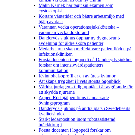
Malin Kärnek har tagit sin examen som
cystoskopist
Kortare väntetider och bättre arbetsmiljö med
hjälp av data
Varannan vecka operationssjuksköterska –
varannan vecka doktorand
Danderyds sjukhus öppnar ny dygnet-runt-
avdelning för äldre sköra patienter
Medarbetarna skapar effektivare patientflöden på
infektionskliniken
Första docenten i logopedi på Danderyds sjukhus
forskar om intensivvårdspatienters
kommunikation
Kvinnohälsoprofil är en av årets kvinnor
Att skapa trygghet i livets största ögonblick
Världsnjurdagen - tidig upptäckt är avgörande för
att skydda njurarna
Appen Rösthjälpen finns i anpassade
övningsprogram
Danderyds sjukhus på andra plats i Swedehearts
kvalitetsindex
Stärkt ledarposition inom robotassisterad
bråckkirurgi
Första docenten i logopedi forskar om