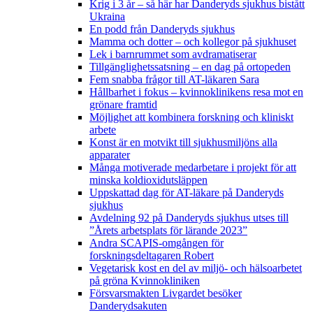
Krig i 3 år – så här har Danderyds sjukhus bistått
Ukraina
En podd från Danderyds sjukhus
Mamma och dotter – och kollegor på sjukhuset
Lek i barnrummet som avdramatiserar
Tillgänglighetssatsning – en dag på ortopeden
Fem snabba frågor till AT-läkaren Sara
Hållbarhet i fokus – kvinnoklinikens resa mot en
grönare framtid
Möjlighet att kombinera forskning och kliniskt
arbete
Konst är en motvikt till sjukhusmiljöns alla
apparater
Många motiverade medarbetare i projekt för att
minska koldioxidutsläppen
Uppskattad dag för AT-läkare på Danderyds
sjukhus
Avdelning 92 på Danderyds sjukhus utses till
”Årets arbetsplats för lärande 2023”
Andra SCAPIS-omgången för
forskningsdeltagaren Robert
Vegetarisk kost en del av miljö- och hälsoarbetet
på gröna Kvinnokliniken
Försvarsmakten Livgardet besöker
Danderydsakuten