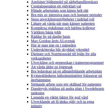
Apelsiner hjälpmedel på sårbehandlingskurs
Centraloperation ett självklart val
Hittade arbetsplats som känns helt rätt
Bra mix av intensiva pass och lugnare perioder
Stora utvecklingsmöjligheter i tudelad roll
Lättare att vårda när man känner patienten
Komplexa sjukdomar och härliga kollegor
Världens bästa jobb
Räddar liv på daglig basis
Max Gordon årets AI-svensk
Här är man inte en i mängden
Undersköterska blir skyddad yrkestitel
Dietister och Nutritionsråd till hjälp för alla
verksamheter
Utveckling och gemenskap i traineeprogrammet
Att vårda äldre en hjärtesak
Bra ledarskap på en allmänbildande arbetsplats
Kvinnoklinikens hälsoinspiratörer fokuserar på
återhämtning
Stöttande arbete som gör skillnad för patienten
Danderyds sjukhus på andra plats i Swedehearts
rankning
Laganda en viktig faktor för god vård
Utvecklande att få tänka själv och ta egna
initiativ