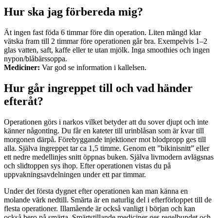
Hur ska jag förbereda mig?
Ät ingen fast föda 6 timmar före din operation. Liten mängd klar
vätska fram till 2 timmar före operationen går bra. Exempelvis 1–2
glas vatten, saft, kaffe eller te utan mjölk. Inga smoothies och ingen
nypon/blåbärssoppa.
Mediciner:
Var god se information i kallelsen.
Hur går ingreppet till och vad händer
efteråt?
Operationen görs i narkos vilket betyder att du sover djupt och inte
känner någonting. Du får en kateter till urinblåsan som är kvar till
morgonen därpå. Förebyggande injektioner mot blodpropp ges till
alla. Själva ingreppet tar ca 1,5 timme. Genom ett ”bikinisnitt” eller
ett nedre medellinjes snitt öppnas buken. Själva livmodern avlägsnas
och slidtoppen sys ihop. Efter operationen vistas du på
uppvakningsavdelningen under ett par timmar.
Under det första dygnet efter operationen kan man känna en
molande värk nedtill. Smärta är en naturlig del i efterförloppet till de
flesta operationer. Illamående är också vanligt i början och kan
också bero på smärta. Smärtstillande mediciner ges regelbundet och