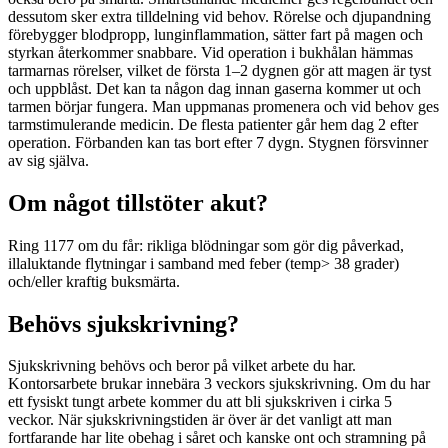
dessutom sker extra tilldelning vid behov. Rörelse och djupandning
förebygger blodpropp, lunginflammation, sätter fart på magen och
styrkan återkommer snabbare. Vid operation i bukhålan hämmas
tarmarnas rörelser, vilket de första 1–2 dygnen gör att magen är tyst
och uppblåst. Det kan ta någon dag innan gaserna kommer ut och
tarmen börjar fungera. Man uppmanas promenera och vid behov ges
tarmstimulerande medicin. De flesta patienter går hem dag 2 efter
operation. Förbanden kan tas bort efter 7 dygn. Stygnen försvinner
av sig själva.
Om något tillstöter akut?
Ring 1177 om du får: rikliga blödningar som gör dig påverkad,
illaluktande flytningar i samband med feber (temp> 38 grader)
och/eller kraftig buksmärta.
Behövs sjukskrivning?
Sjukskrivning behövs och beror på vilket arbete du har.
Kontorsarbete brukar innebära 3 veckors sjukskrivning. Om du har
ett fysiskt tungt arbete kommer du att bli sjukskriven i cirka 5
veckor. När sjukskrivningstiden är över är det vanligt att man
fortfarande har lite obehag i såret och kanske ont och stramning på