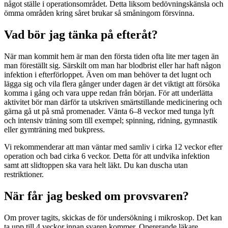
något ställe i operationsområdet. Detta liksom bedövningskänsla och
ömma områden kring såret brukar så småningom försvinna.
Vad bör jag tänka på efteråt?
När man kommit hem är man den första tiden ofta lite mer tagen än
man föreställt sig. Särskilt om man har blodbrist eller har haft någon
infektion i efterförloppet. Även om man behöver ta det lugnt och
lägga sig och vila flera gånger under dagen är det viktigt att försöka
komma i gång och vara uppe redan från början. För att underlätta
aktivitet bör man därför ta utskriven smärtstillande medicinering och
gärna gå ut på små promenader. Vänta 6–8 veckor med tunga lyft
och intensiv träning som till exempel; spinning, ridning, gymnastik
eller gymträning med bukpress.
Vi rekommenderar att man väntar med samliv i cirka 12 veckor efter
operation och bad cirka 6 veckor. Detta för att undvika infektion
samt att slidtoppen ska vara helt läkt. Du kan duscha utan
restriktioner.
När får jag besked om provsvaren?
Om prover tagits, skickas de för undersökning i mikroskop. Det kan
ta upp till 4 veckor innan svaren kommer. Opererande läkare