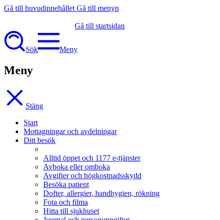
Gå till huvudinnehållet
Gå till menyn
Gå till startsidan
Sök
Meny
Meny
Stäng
Start
Mottagningar och avdelningar
Ditt besök
Alltid öppet och 1177 e-tjänster
Avboka eller omboka
Avgifter och högkostnadsskydd
Besöka patient
Dofter, allergier, handhygien, rökning
Fota och filma
Hitta till sjukhuset
Journal och personuppgifter