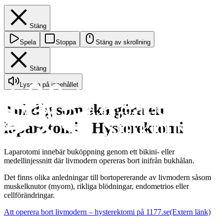
Stäng
Spela
Stoppa
Stäng av skrollning
Stäng
Lyssna på innehållet
Till dig som ska göra en
laparotomi - Hysterektomi
Laparotomi innebär buköppning genom ett bikini- eller
medellinjessnitt där livmodern opereras bort inifrån bukhålan.
Det finns olika anledningar till bortopererande av livmodern såsom
muskelknutor (myom), rikliga blödningar, endometrios eller
cellförändringar.
Att operera bort livmodern – hysterektomi på 1177.se
(Extern länk)