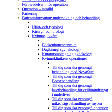
Förberedelser inför operation
Operation – inställd
Parkering
Patientinformation: undersökning och behandling
Hjärt- och fysiologi
Kirurgi- och urologi
Kvinnosjukvård
Bäckenbottencentrum
Dagkirurgi (gynekologi)
Kuratorsmottagning gynekologi
Kvinnoklinikens operationer
Till dig som ska genomgå
behandling med NovaSure
Till dig som ska genomgå
Botoxbehandling
Till dig som ska genomgå
laserbehandling för cellförändringar
i underlivet
Till dig som ska genomgå
mikrovågsbehandling av myom
Till dig som ska genomgå operation