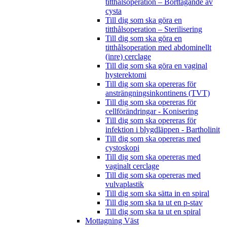
titthålsoperation – Borttagande av
cysta
Till dig som ska göra en
titthålsoperation – Sterilisering
Till dig som ska göra en
titthålsoperation med abdominellt
(inre) cerclage
Till dig som ska göra en vaginal
hysterektomi
Till dig som ska opereras för
ansträngningsinkontinens (TVT)
Till dig som ska opereras för
cellförändringar - Konisering
Till dig som ska opereras för
infektion i blygdläppen - Bartholinit
Till dig som ska opereras med
cystoskopi
Till dig som ska opereras med
vaginalt cerclage
Till dig som ska opereras med
vulvaplastik
Till dig som ska sätta in en spiral
Till dig som ska ta ut en p-stav
Till dig som ska ta ut en spiral
Mottagning Väst