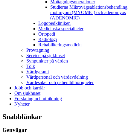
Mottagningsoperationer
Studierna Mikrovågsablationsbehandling
mot myom (MYOMIC) och adenomyos
(ADENOMIC)
Logopedkliniken
Medicinska specialiteter
Ortopedi
Radiologi
Rehabiliteringsmedicin
Provtagning
Service på sjukhuset
Synpunkter på vården
Tolk
Vårdgaranti
Vårdpersonal och vårdavdelning
Värdesaker och patienttillhörigheter
Jobb och karriär
Om sjukhuset
Forskning och utbildning
Nyheter
Snabblänkar
Genvägar