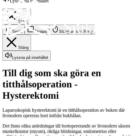
Lyssna på innehållet
Stäng
Spela
Stoppa
Stäng av skrollning
Stäng
Lyssna på innehållet
Till dig som ska göra en
titthålsoperation -
Hysterektomi
Laparoskopisk hysterektomi är en titthålsoperation av buken där
livmodern opereras bort inifrån bukhålan.
Det finns olika anledningar till bortopererande av livmodern såsom
muskelknutor (myom), rikliga blödningar, endometrios eller