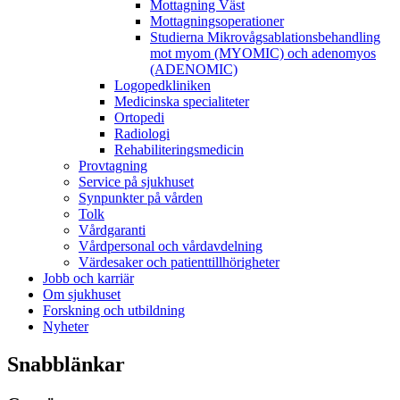
Mottagning Väst
Mottagningsoperationer
Studierna Mikrovågsablationsbehandling
mot myom (MYOMIC) och adenomyos
(ADENOMIC)
Logopedkliniken
Medicinska specialiteter
Ortopedi
Radiologi
Rehabiliteringsmedicin
Provtagning
Service på sjukhuset
Synpunkter på vården
Tolk
Vårdgaranti
Vårdpersonal och vårdavdelning
Värdesaker och patienttillhörigheter
Jobb och karriär
Om sjukhuset
Forskning och utbildning
Nyheter
Snabblänkar