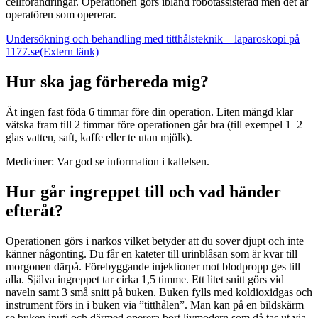
cellförändringar. Operationen görs ibland robotassisterad men det är
operatören som opererar.
Undersökning och behandling med titthålsteknik – laparoskopi på
1177.se
(Extern länk)
Hur ska jag förbereda mig?
Ät ingen fast föda 6 timmar före din operation. Liten mängd klar
vätska fram till 2 timmar före operationen går bra (till exempel 1–2
glas vatten, saft, kaffe eller te utan mjölk).
Mediciner: Var god se information i kallelsen.
Hur går ingreppet till och vad händer
efteråt?
Operationen görs i narkos vilket betyder att du sover djupt och inte
känner någonting. Du får en kateter till urinblåsan som är kvar till
morgonen därpå. Förebyggande injektioner mot blodpropp ges till
alla. Själva ingreppet tar cirka 1,5 timme. Ett litet snitt görs vid
naveln samt 3 små snitt på buken. Buken fylls med koldioxidgas och
instrument förs in i buken via ”titthålen”. Man kan på en bildskärm
se buken inuti och därmed operera bort livmodern som då tas ut via