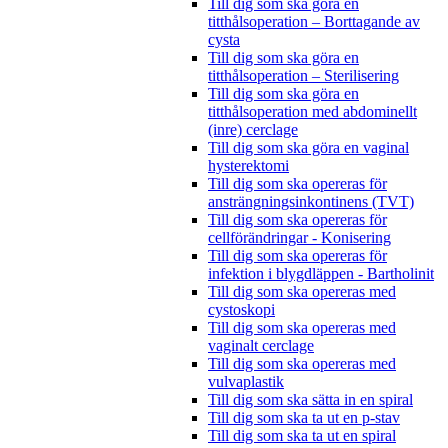
Till dig som ska göra en
titthålsoperation – Borttagande av
cysta
Till dig som ska göra en
titthålsoperation – Sterilisering
Till dig som ska göra en
titthålsoperation med abdominellt
(inre) cerclage
Till dig som ska göra en vaginal
hysterektomi
Till dig som ska opereras för
ansträngningsinkontinens (TVT)
Till dig som ska opereras för
cellförändringar - Konisering
Till dig som ska opereras för
infektion i blygdläppen - Bartholinit
Till dig som ska opereras med
cystoskopi
Till dig som ska opereras med
vaginalt cerclage
Till dig som ska opereras med
vulvaplastik
Till dig som ska sätta in en spiral
Till dig som ska ta ut en p-stav
Till dig som ska ta ut en spiral