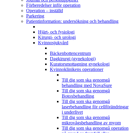
Förberedelser inför operation
Operation – inställd
Parkering
Patientinformation: undersökning och behandling
Hjärt- och fysiologi
Kirurgi- och urologi
Kvinnosjukvård
Bäckenbottencentrum
Dagkirurgi (gynekologi)
Kuratorsmottagning gynekologi
Kvinnoklinikens operationer
Till dig som ska genomgå
behandling med NovaSure
Till dig som ska genomgå
Botoxbehandling
Till dig som ska genomgå
laserbehandling för cellförändringar
i underlivet
Till dig som ska genomgå
mikrovågsbehandling av myom
Till dig som ska genomgå operation