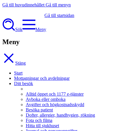
Gå till huvudinnehållet
Gå till menyn
Gå till startsidan
Sök
Meny
Meny
Stäng
Start
Mottagningar och avdelningar
Ditt besök
Alltid öppet och 1177 e-tjänster
Avboka eller omboka
Avgifter och högkostnadsskydd
Besöka patient
Dofter, allergier, handhygien, rökning
Fota och filma
Hitta till sjukhuset
Journal och personuppgifter