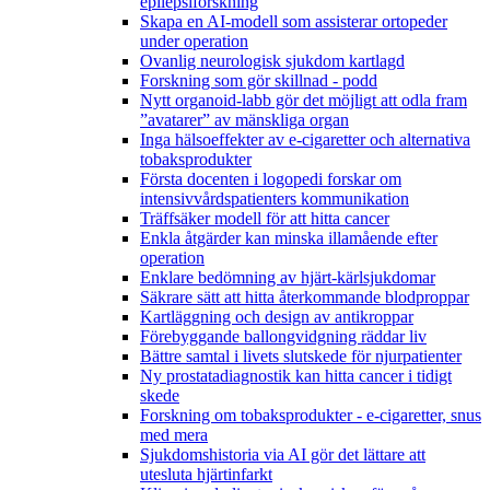
epilepsiforskning
Skapa en AI-modell som assisterar ortopeder
under operation
Ovanlig neurologisk sjukdom kartlagd
Forskning som gör skillnad - podd
Nytt organoid-labb gör det möjligt att odla fram
”avatarer” av mänskliga organ
Inga hälsoeffekter av e-cigaretter och alternativa
tobaksprodukter
Första docenten i logopedi forskar om
intensivvårdspatienters kommunikation
Träffsäker modell för att hitta cancer
Enkla åtgärder kan minska illamående efter
operation
Enklare bedömning av hjärt-kärlsjukdomar
Säkrare sätt att hitta återkommande blodproppar
Kartläggning och design av antikroppar
Förebyggande ballongvidgning räddar liv
Bättre samtal i livets slutskede för njurpatienter
Ny prostatadiagnostik kan hitta cancer i tidigt
skede
Forskning om tobaksprodukter - e-cigaretter, snus
med mera
Sjukdomshistoria via AI gör det lättare att
utesluta hjärtinfarkt