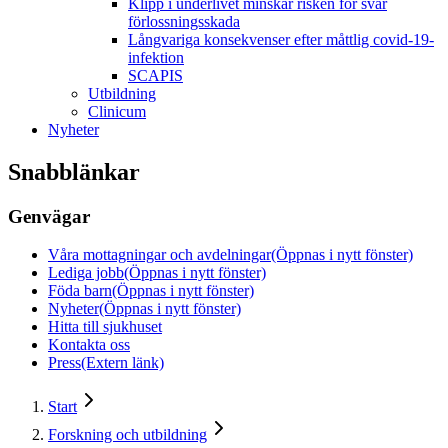
Klipp i underlivet minskar risken för svår
förlossningsskada
Långvariga konsekvenser efter måttlig covid-19-
infektion
SCAPIS
Utbildning
Clinicum
Nyheter
Snabblänkar
Genvägar
Våra mottagningar och avdelningar
(Öppnas i nytt fönster)
Lediga jobb
(Öppnas i nytt fönster)
Föda barn
(Öppnas i nytt fönster)
Nyheter
(Öppnas i nytt fönster)
Hitta till sjukhuset
Kontakta oss
Press
(Extern länk)
Start
Forskning och utbildning