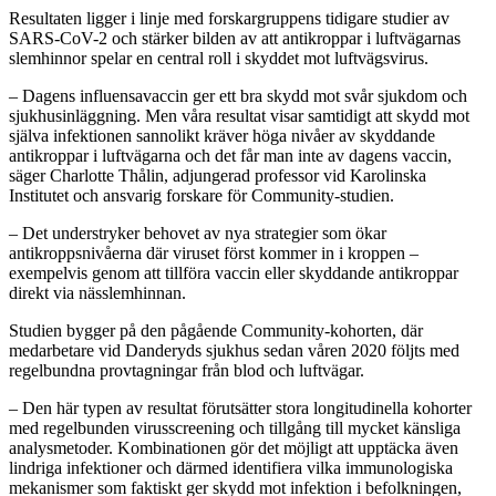
Resultaten ligger i linje med forskargruppens tidigare studier av
SARS-CoV-2 och stärker bilden av att antikroppar i luftvägarnas
slemhinnor spelar en central roll i skyddet mot luftvägsvirus.
– Dagens influensavaccin ger ett bra skydd mot svår sjukdom och
sjukhusinläggning. Men våra resultat visar samtidigt att skydd mot
själva infektionen sannolikt kräver höga nivåer av skyddande
antikroppar i luftvägarna och det får man inte av dagens vaccin,
säger Charlotte Thålin, adjungerad professor vid Karolinska
Institutet och ansvarig forskare för Community-studien.
– Det understryker behovet av nya strategier som ökar
antikroppsnivåerna där viruset först kommer in i kroppen –
exempelvis genom att tillföra vaccin eller skyddande antikroppar
direkt via nässlemhinnan.
Studien bygger på den pågående Community-kohorten, där
medarbetare vid Danderyds sjukhus sedan våren 2020 följts med
regelbundna provtagningar från blod och luftvägar.
– Den här typen av resultat förutsätter stora longitudinella kohorter
med regelbunden virusscreening och tillgång till mycket känsliga
analysmetoder. Kombinationen gör det möjligt att upptäcka även
lindriga infektioner och därmed identifiera vilka immunologiska
mekanismer som faktiskt ger skydd mot infektion i befolkningen,