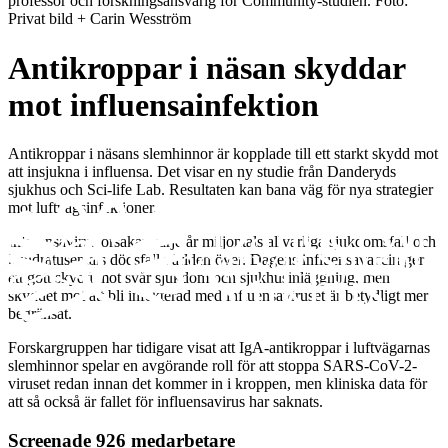
professor och forskningsansvarig för Community-studien
. Foto:
Privat bild + Carin Wesström
Antikroppar i näsan skyddar
mot influensainfektion
Antikroppar i näsans slemhinnor är kopplade till ett starkt skydd mot
att insjukna i influensa. Det visar en ny studie från Danderyds
sjukhus och Sci-life Lab. Resultaten kan bana väg för nya strategier
mot luftvägsinfektioner.
Influensavirus orsakar varje år miljontals allvarliga sjukdomsfall och
hundratusentals dödsfall världen över. Dagens influensavaccin ger
ett gott skydd mot svår sjukdom och sjukhusinläggning, men
skyddet mot att bli infekterad med influensaviruset är betydligt mer
begränsat.
Forskargruppen har tidigare visat att IgA-antikroppar i luftvägarnas
slemhinnor spelar en avgörande roll för att stoppa SARS-CoV-2-
viruset redan innan det kommer in i kroppen, men kliniska data för
att så också är fallet för influensavirus har saknats.
Screenade 926 medarbetare