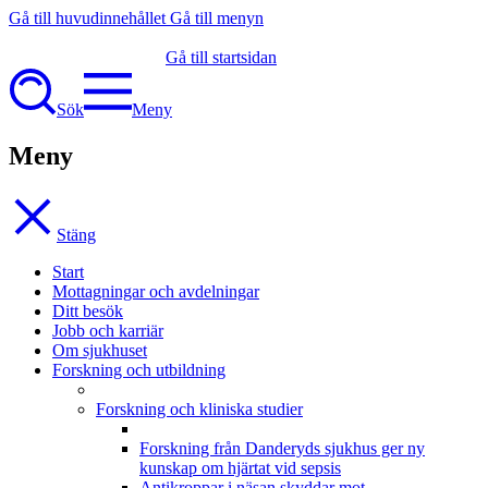
Gå till huvudinnehållet
Gå till menyn
Gå till startsidan
Sök
Meny
Meny
Stäng
Start
Mottagningar och avdelningar
Ditt besök
Jobb och karriär
Om sjukhuset
Forskning och utbildning
Forskning och kliniska studier
Forskning från Danderyds sjukhus ger ny
kunskap om hjärtat vid sepsis
Antikroppar i näsan skyddar mot