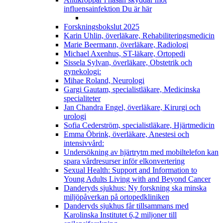
influensainfektion
Du är här
Forskningsbokslut 2025
Karin Uhlin, överläkare, Rehabiliteringsmedicin
Marie Beermann, överläkare, Radiologi
Michael Axenhus, ST-läkare, Ortopedi
Sissela Sylvan, överläkare, Obstetrik och
gynekologi:
Mihae Roland, Neurologi
Gargi Gautam, specialistläkare, Medicinska
specialiteter
Jan Chandra Engel, överläkare, Kirurgi och
urologi
Sofia Cederström, specialistläkare, Hjärtmedicin
Emma Öbrink, överläkare, Anestesi och
intensivvård:
Undersökning av hjärtrytm med mobiltelefon kan
spara vårdresurser inför elkonvertering
Sexual Health: Support and Information to
Young Adults Living with and Beyond Cancer
Danderyds sjukhus: Ny forskning ska minska
miljöpåverkan på ortopedkliniken
Danderyds sjukhus får tillsammans med
Karolinska Institutet 6,2 miljoner till