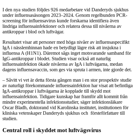
I den nya studien följdes 926 medarbetare vid Danderyds sjukhus
under influensasäsongen 2023–2024. Genom regelbunden PCR-
screening för influensavirus kunde forskarna identifiera även
lindriga influensainfektioner och relatera dessa till nivåerna av
antikroppar i blod och luftvägar.
Resultatet visar att personer med höga nivåer av influensaspecifikt
IgA i nässlemhinnan hade en betydligt lägre risk att insjukna i
influensa A (H1N1). Däremot sågs inget motsvarande samband för
IgG-antikroppar i blodet. Studien visar också att naturlig
influensainfektion ökade nivåerna av IgA i luftvägarna, medan
dagens influensavaccin, som ges via spruta i armen, inte gjorde det.
– Såvitt vi vet är detta första gången man i en stor prospektiv studie
av naturligt förekommande influensainfektion har visat att befintliga
IgA-antikroppar i luftvägarna är kopplade till skydd mot
influensainfektion. Tidigare kunskap har framför allt kommit från
mindre experimentella infektionsstudier, säger infektionsläkare
Oscar Bladh, doktorand vid Karolinska institutet, institutionen för
kliniska vetenskaper Danderyds sjukhus och försteförfattare till
studien.
Central roll i skyddet mot luftvägsvirus