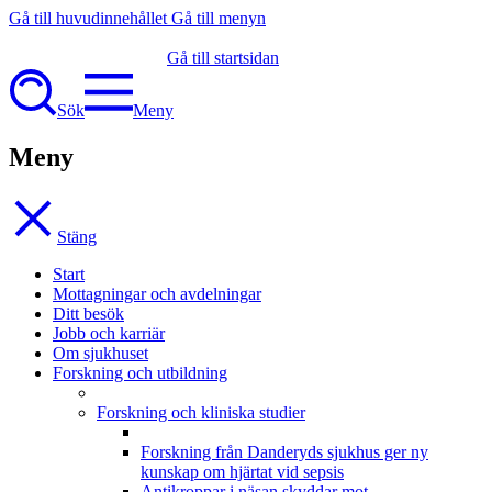
Gå till huvudinnehållet
Gå till menyn
Gå till startsidan
Sök
Meny
Meny
Stäng
Start
Mottagningar och avdelningar
Ditt besök
Jobb och karriär
Om sjukhuset
Forskning och utbildning
Forskning och kliniska studier
Forskning från Danderyds sjukhus ger ny
kunskap om hjärtat vid sepsis
Antikroppar i näsan skyddar mot