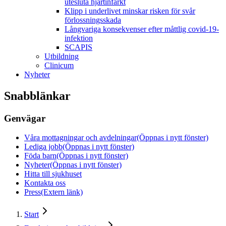
utesluta hjärtinfarkt
Klipp i underlivet minskar risken för svår
förlossningsskada
Långvariga konsekvenser efter måttlig covid-19-
infektion
SCAPIS
Utbildning
Clinicum
Nyheter
Snabblänkar
Genvägar
Våra mottagningar och avdelningar
(Öppnas i nytt fönster)
Lediga jobb
(Öppnas i nytt fönster)
Föda barn
(Öppnas i nytt fönster)
Nyheter
(Öppnas i nytt fönster)
Hitta till sjukhuset
Kontakta oss
Press
(Extern länk)
Start