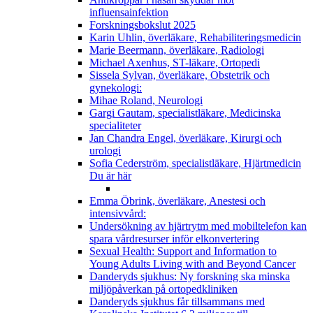
influensainfektion
Forskningsbokslut 2025
Karin Uhlin, överläkare, Rehabiliteringsmedicin
Marie Beermann, överläkare, Radiologi
Michael Axenhus, ST-läkare, Ortopedi
Sissela Sylvan, överläkare, Obstetrik och
gynekologi:
Mihae Roland, Neurologi
Gargi Gautam, specialistläkare, Medicinska
specialiteter
Jan Chandra Engel, överläkare, Kirurgi och
urologi
Sofia Cederström, specialistläkare, Hjärtmedicin
Du är här
Emma Öbrink, överläkare, Anestesi och
intensivvård:
Undersökning av hjärtrytm med mobiltelefon kan
spara vårdresurser inför elkonvertering
Sexual Health: Support and Information to
Young Adults Living with and Beyond Cancer
Danderyds sjukhus: Ny forskning ska minska
miljöpåverkan på ortopedkliniken
Danderyds sjukhus får tillsammans med