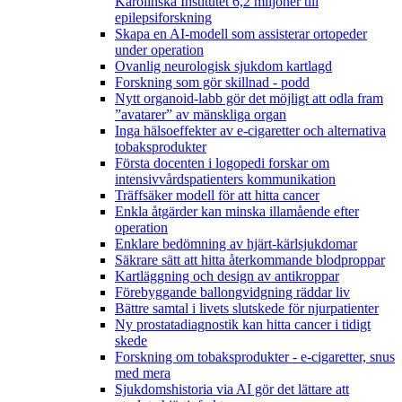
Karolinska Institutet 6,2 miljoner till
epilepsiforskning
Skapa en AI-modell som assisterar ortopeder
under operation
Ovanlig neurologisk sjukdom kartlagd
Forskning som gör skillnad - podd
Nytt organoid-labb gör det möjligt att odla fram
”avatarer” av mänskliga organ
Inga hälsoeffekter av e-cigaretter och alternativa
tobaksprodukter
Första docenten i logopedi forskar om
intensivvårdspatienters kommunikation
Träffsäker modell för att hitta cancer
Enkla åtgärder kan minska illamående efter
operation
Enklare bedömning av hjärt-kärlsjukdomar
Säkrare sätt att hitta återkommande blodproppar
Kartläggning och design av antikroppar
Förebyggande ballongvidgning räddar liv
Bättre samtal i livets slutskede för njurpatienter
Ny prostatadiagnostik kan hitta cancer i tidigt
skede
Forskning om tobaksprodukter - e-cigaretter, snus
med mera
Sjukdomshistoria via AI gör det lättare att