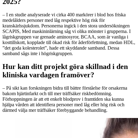
2025?
– I en studie analyserade vi cirka 400 markörer i blod hos friska
medelålders personer med låg respektive hög risk för
kranskärlssjukdom. Personerna ingick i den stora undersökningen
SCAPIS, Med maskininlärning såg vi olika mönster i grupperna. I
lågriskgruppen var grenade aminosyror, BCAA, som är vanliga i
kosttillskott, kopplade till ökad risk för åderförfettning, medan HDL,
”det goda kolesterolet”, hade ett skyddande samband. Dessa
samband sågs inte i högriskgruppen.
Hur kan ditt projekt göra skillnad i den
kliniska vardagen framöver?
– På sikt kan forskningen bidra till bättre förståelse för orsakerna
bakom hjärtinfarkt och till mer träffsäker riskbedömning.
Förhoppningen är att ett enkelt blodprov i framtiden ska kunna
hjälpa vården att identifiera personer med låg eller hög risk och
därmed välja mer träffsäker förebyggande behandling.